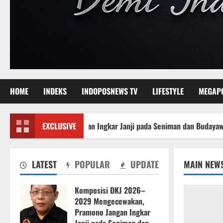
HOME
INDEKS
INDOPOSNEWS TV
LIFESTYLE
MEGAP
Pramono Jangan Ingkar Janji pada Seniman dan Budayawan Betawi
EXCLUSIVE
LATEST
POPULAR
UPDATE
MAIN NEW
Komposisi DKJ 2026–
2029 Mengecewakan,
Pramono Jangan Ingkar