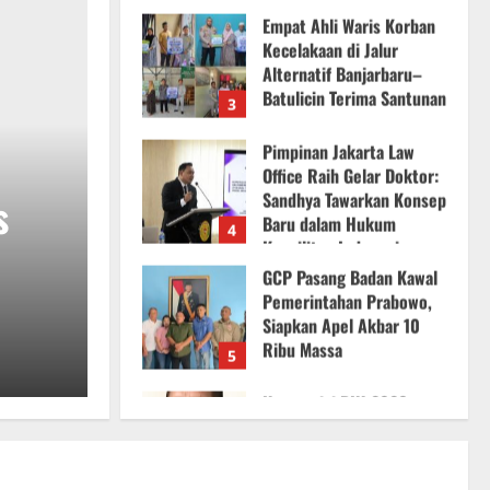
Batulicin Terima Santunan
3
6 Agustus 2026
Pimpinan Jakarta Law
Office Raih Gelar Doktor:
Sandhya Tawarkan Konsep
Baru dalam Hukum
4
Kepailitan Indonesia
News
‎GCP Pasang Badan Kawal
5 Agustus 2026
s
Empat Ahli Waris Korb
Pemerintahan Prabowo,
Siapkan Apel Akbar 10
Ribu Massa
Jalur Alternatif Banja
5
4 Agustus 2026
Komposisi DKJ 2026–
Terima Santunan
2029 Mengecewakan,
Pramono Jangan Ingkar
INDOPOS
6 Agustus 2026
Janji pada Seniman dan
1
Budayawan Betawi
Sikapi Dualisme Forkabi,
6 Agustus 2026
Bang Okis Tanah Abang
Ingatkan Jangan Ada