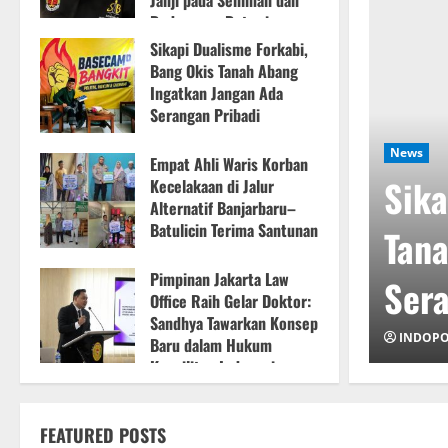
Janji pada Seniman dan
Budayawan Betawi
Sikapi Dualisme Forkabi,
6 Agustus 2026
Bang Okis Tanah Abang
Ingatkan Jangan Ada
Serangan Pribadi
2026–2029
6 Agustus 2026
News
Empat Ahli Waris Korban
Pramono Jangan
Sika
Kecelakaan di Jalur
Alternatif Banjarbaru–
Batulicin Terima Santunan
da Seniman dan
Tana
6 Agustus 2026
Pimpinan Jakarta Law
wi
Sera
Office Raih Gelar Doktor:
Sandhya Tawarkan Konsep
INDOP
Baru dalam Hukum
Kepailitan Indonesia
5 Agustus 2026
FEATURED POSTS