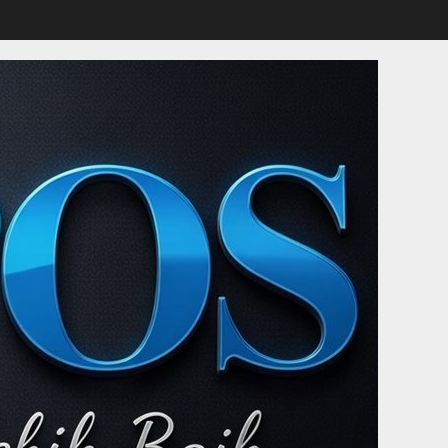
Sikapi Dualisme Forkabi,
Bang Okis Tanah Abang
Ingatkan Jangan Ada
Serangan Pribadi
2
6 Agustus 2026
Empat Ahli Waris Korban
Kecelakaan di Jalur
Alternatif Banjarbaru–
Batulicin Terima Santunan
3
6 Agustus 2026
Pimpinan Jakarta Law
Office Raih Gelar Doktor:
Sandhya Tawarkan Konsep
Baru dalam Hukum
4