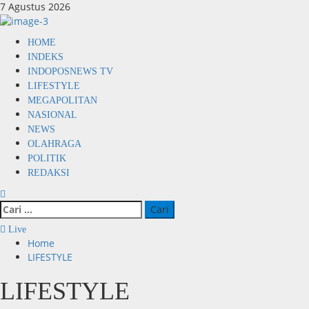
Skip
7 Agustus 2026
to
content
Primary
HOME
Menu
INDEKS
INDOPOSNEWS TV
LIFESTYLE
MEGAPOLITAN
NASIONAL
NEWS
OLAHRAGA
POLITIK
REDAKSI
Cari
untuk:
Live
Home
LIFESTYLE
LIFESTYLE