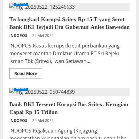
BI
News
Perwakilan
Jakarta
Kembali
Gelar
Terbongkar! Korupsi Sritex Rp 15 T yang Seret
JKF
Bank DKI Terjadi Era Gubernur Anies Baswedan
2025:
Angkat
INDOPOS
22 Mei 2025
UMKM
dan
Digitalisasi
INDOPOS-Kasus korupsi kredit perbankan yang
Menuju
menyeret mantan Direktur Utama PT Sri Rejeki
Kota
Global
Isman Tbk (Sritex), Iwan Setiawan...
Read
Read More
more
about
Terbongkar!
News
Korupsi
Sritex
Rp
15
Bank DKI Terseret Korupsi Bos Sritex, Kerugian
T
Capai Rp 15 Triliun
yang
Seret
INDOPOS
22 Mei 2025
Bank
DKI
Terjadi
INDOPOS-Kejaksaan Agung (Kejagung)
Era
mencatatkan kejanggalan dalam perhitungan laba
Gubernur