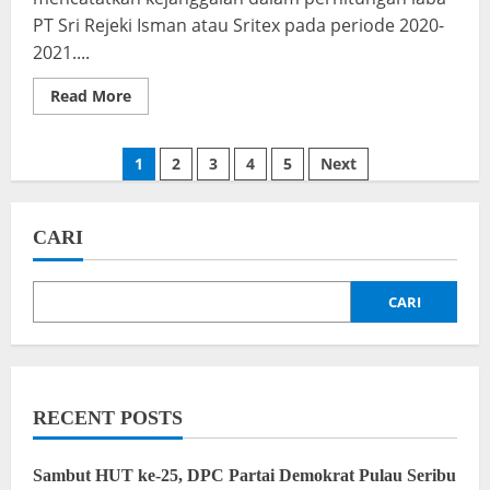
Anies
PT Sri Rejeki Isman atau Sritex pada periode 2020-
Baswedan
2021....
Read
Read More
more
about
Bank
DKI
1
2
3
4
5
Next
Terseret
Korupsi
Bos
Sritex,
Kerugian
CARI
Capai
Rp
15
Triliun
CARI
RECENT POSTS
‎Sambut HUT ke-25, DPC Partai Demokrat Pulau Seribu