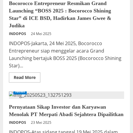
Mulia
Bocorocco Entrepreneur Resmikan Grand
Bakti
Launching “BOSS 2025 : Bocorocco Shining
No.
10
Star” di ICE BSD, Hadirkan James Gwee &
Meresahkan
Warga,
Judika
Ketua
DPRD
INDOPOS
24 Mei 2025
Minta
Satpol
INDOPOS-Jakarta, 24 Mei 2025, Bocorocco
PP
Bertindak
Entrepreneur siap menggelar acara Grand
Tegas,
Jangan
Launching bertajuk BOSS 2025 (Bocorocco Shining
Main
Mata
Star)...
Read
Read More
more
about
Bocorocco
News
Entrepreneur
Resmikan
Grand
Launching
Pernyataan Sikap Investor dan Karyawan
“BOSS
Menolak PT Merpati Abadi Sejahtera Dipailitkan
2025
:
INDOPOS
23 Mei 2025
Bocorocco
Shining
Star”
INDOPOS-Atas sidang tanggal 19 Mei 2025 dalam