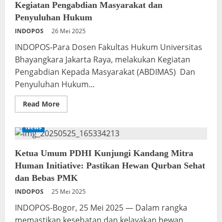
Kegiatan Pengabdian Masyarakat dan
Penyuluhan Hukum
INDOPOS
26 Mei 2025
INDOPOS-Para Dosen Fakultas Hukum Universitas
Bhayangkara Jakarta Raya, melakukan Kegiatan
Pengabdian Kepada Masyarakat (ABDIMAS) Dan
Penyuluhan Hukum...
Read
Read More
more
about
Universitas
News
Bhayangkara
Jakarta
Raya
Gelar
Ketua Umum PDHI Kunjungi Kandang Mitra
Kegiatan
Human Initiative: Pastikan Hewan Qurban Sehat
Pengabdian
Masyarakat
dan Bebas PMK
dan
Penyuluhan
INDOPOS
25 Mei 2025
Hukum
INDOPOS-Bogor, 25 Mei 2025 — Dalam rangka
memastikan kesehatan dan kelayakan hewan