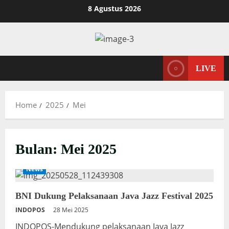
Skip
8 Agustus 2026
to
content
LIVE
Home
2025
Mei
Bulan:
Mei 2025
News
Paginasi
pos
BNI Dukung Pelaksanaan Java Jazz Festival 2025
INDOPOS
28 Mei 2025
INDOPOS-Mendukung pelaksanaan Java Jazz