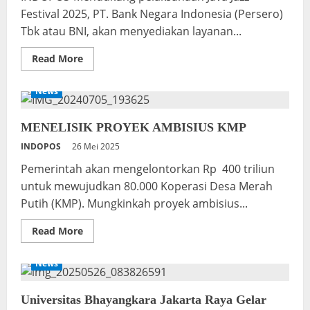
Festival 2025, PT. Bank Negara Indonesia (Persero)
Tbk atau BNI, akan menyediakan layanan...
Read
Read More
more
about
BNI
News
Dukung
Pelaksanaan
Java
Jazz
MENELISIK PROYEK AMBISIUS KMP
Festival
2025
INDOPOS
26 Mei 2025
Pemerintah akan mengelontorkan Rp 400 triliun
untuk mewujudkan 80.000 Koperasi Desa Merah
Putih (KMP). Mungkinkah proyek ambisius...
Read
Read More
more
about
MENELISIK
News
PROYEK
AMBISIUS
KMP
Universitas Bhayangkara Jakarta Raya Gelar