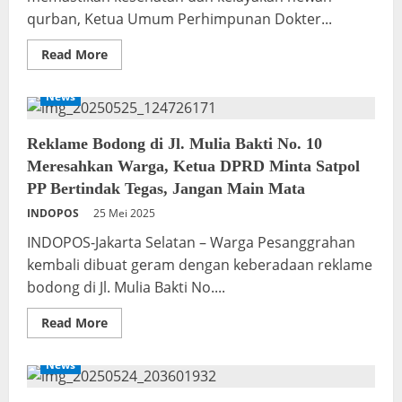
qurban, Ketua Umum Perhimpunan Dokter...
Read
Read More
more
about
Ketua
News
Umum
PDHI
Kunjungi
Kandang
Reklame Bodong di Jl. Mulia Bakti No. 10
Mitra
Meresahkan Warga, Ketua DPRD Minta Satpol
Human
Initiative:
PP Bertindak Tegas, Jangan Main Mata
Pastikan
Hewan
INDOPOS
25 Mei 2025
Qurban
Sehat
INDOPOS-Jakarta Selatan – Warga Pesanggrahan
dan
Bebas
kembali dibuat geram dengan keberadaan reklame
PMK
bodong di Jl. Mulia Bakti No....
Read
Read More
more
about
Reklame
News
Bodong
di
Jl.