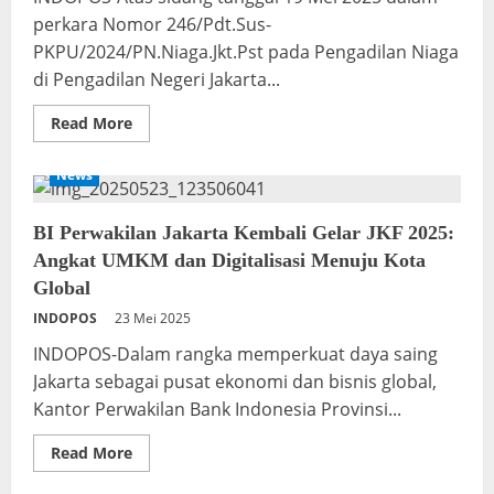
di
perkara Nomor 246/Pdt.Sus-
ICE
BSD,
PKPU/2024/PN.Niaga.Jkt.Pst pada Pengadilan Niaga
Hadirkan
James
di Pengadilan Negeri Jakarta...
Gwee
&
Judika
Read
Read More
more
about
Pernyataan
News
Sikap
Investor
dan
Karyawan
BI Perwakilan Jakarta Kembali Gelar JKF 2025:
Menolak
Angkat UMKM dan Digitalisasi Menuju Kota
PT
Merpati
Global
Abadi
Sejahtera
INDOPOS
23 Mei 2025
Dipailitkan
INDOPOS-Dalam rangka memperkuat daya saing
Jakarta sebagai pusat ekonomi dan bisnis global,
Kantor Perwakilan Bank Indonesia Provinsi...
Read
Read More
more
about