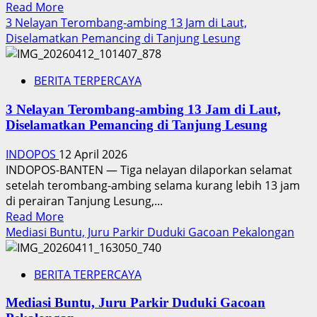
Read
Read More
more
3 Nelayan Terombang-ambing 13 Jam di Laut,
about
Diselamatkan Pemancing di Tanjung Lesung
Perkara
6
BERITA TERPERCAYA
Anggota
Tim
3 Nelayan Terombang-ambing 13 Jam di Laut,
Verval
Diselamatkan Pemancing di Tanjung Lesung
Bungo
Menjadi
INDOPOS
12 April 2026
Ujian
INDOPOS-BANTEN — Tiga nelayan dilaporkan selamat
Penegakan
setelah terombang-ambing selama kurang lebih 13 jam
Hukum
di perairan Tanjung Lesung,...
Berbasis
Read
Read More
Kesalahan
more
Mediasi Buntu, Juru Parkir Duduki Gacoan Pekalongan
Pidana
about
dan
3
Bukan
BERITA TERPERCAYA
Nelayan
Semata
Terombang-
Kerugian
Mediasi Buntu, Juru Parkir Duduki Gacoan
ambing