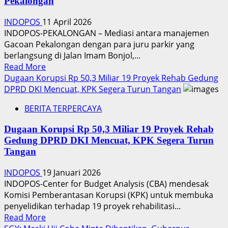
Negara
Pekalongan
13
Jam
INDOPOS
11 April 2026
di
INDOPOS-PEKALONGAN – Mediasi antara manajemen
Laut,
Gacoan Pekalongan dengan para juru parkir yang
Diselamatkan
berlangsung di Jalan Imam Bonjol,...
Pemancing
Read
Read More
di
more
Dugaan Korupsi Rp 50,3 Miliar 19 Proyek Rehab Gedung
Tanjung
about
DPRD DKI Mencuat, KPK Segera Turun Tangan
Lesung
Mediasi
BERITA TERPERCAYA
Buntu,
Juru
Dugaan Korupsi Rp 50,3 Miliar 19 Proyek Rehab
Parkir
Gedung DPRD DKI Mencuat, KPK Segera Turun
Duduki
Tangan
Gacoan
Pekalongan
INDOPOS
19 Januari 2026
INDOPOS-Center for Budget Analysis (CBA) mendesak
Komisi Pemberantasan Korupsi (KPK) untuk membuka
penyelidikan terhadap 19 proyek rehabilitasi...
Read
Read More
more