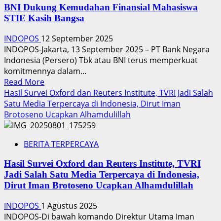
Uji
BNI Dukung Kemudahan Finansial Mahasiswa
Coba
STIE Kasih Bangsa
Minta
Dihentikan,
INDOPOS
12 September 2025
Gubernur
INDOPOS-Jakarta, 13 September 2025 – PT Bank Negara
Pramono
Indonesia (Persero) Tbk atau BNI terus memperkuat
Ingin
komitmennya dalam...
RDF
Read
Read More
Rorotan
more
Hasil Survei Oxford dan Reuters Institute, TVRI Jadi Salah
Tetap
about
Satu Media Terpercaya di Indonesia, Dirut Iman
Beroperasi,
BNI
Brotoseno Ucapkan Alhamdulillah
Ayo
Dukung
Kita
Kemudahan
Bantu
BERITA TERPERCAYA
Finansial
Bersama:
Mahasiswa
DLH
Hasil Survei Oxford dan Reuters Institute, TVRI
STIE
Perlu
Jadi Salah Satu Media Terpercaya di Indonesia,
Kasih
Lakukan
Dirut Iman Brotoseno Ucapkan Alhamdulillah
Bangsa
Upaya
INDOPOS
1 Agustus 2025
Solusi
INDOPOS-Di bawah komando Direktur Utama Iman
Optimal