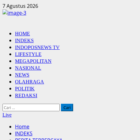
Skip
7 Agustus 2026
to
content
Primary
HOME
Menu
INDEKS
INDOPOSNEWS TV
LIFESTYLE
MEGAPOLITAN
NASIONAL
NEWS
OLAHRAGA
POLITIK
REDAKSI
Cari
untuk:
Live
Home
INDEKS