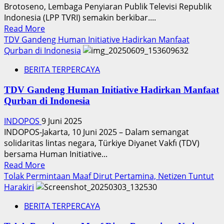
Brotoseno, Lembaga Penyiaran Publik Televisi Republik
Indonesia (LPP TVRI) semakin berkibar....
Read
Read More
more
TDV Gandeng Human Initiative Hadirkan Manfaat
about
Qurban di Indonesia
Hasil
BERITA TERPERCAYA
Survei
Oxford
TDV Gandeng Human Initiative Hadirkan Manfaat
dan
Qurban di Indonesia
Reuters
Institute,
INDOPOS
9 Juni 2025
TVRI
INDOPOS-Jakarta, 10 Juni 2025 – Dalam semangat
Jadi
solidaritas lintas negara, Türkiye Diyanet Vakfı (TDV)
Salah
bersama Human Initiative...
Satu
Read
Read More
Media
more
Tolak Permintaan Maaf Dirut Pertamina, Netizen Tuntut
Terpercaya
about
Harakiri
di
TDV
Indonesia,
BERITA TERPERCAYA
Gandeng
Dirut
Human