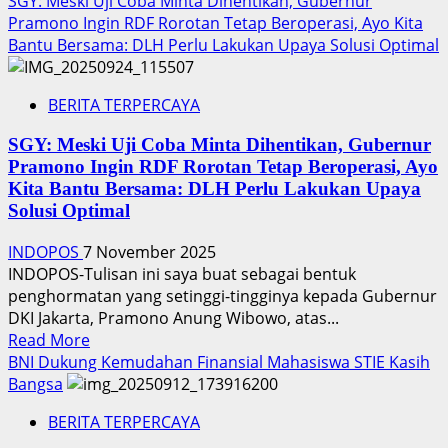
SGY: Meski Uji Coba Minta Dihentikan, Gubernur
about
Pramono Ingin RDF Rorotan Tetap Beroperasi, Ayo Kita
Dugaan
Bantu Bersama: DLH Perlu Lakukan Upaya Solusi Optimal
Korupsi
Rp
BERITA TERPERCAYA
50,3
Miliar
SGY: Meski Uji Coba Minta Dihentikan, Gubernur
19
Pramono Ingin RDF Rorotan Tetap Beroperasi, Ayo
Proyek
Kita Bantu Bersama: DLH Perlu Lakukan Upaya
Rehab
Solusi Optimal
Gedung
DPRD
INDOPOS
7 November 2025
DKI
INDOPOS-Tulisan ini saya buat sebagai bentuk
Mencuat,
penghormatan yang setinggi-tingginya kepada Gubernur
KPK
DKI Jakarta, Pramono Anung Wibowo, atas...
Segera
Read
Read More
Turun
more
BNI Dukung Kemudahan Finansial Mahasiswa STIE Kasih
Tangan
about
Bangsa
SGY:
BERITA TERPERCAYA
Meski