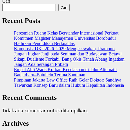
about
Cari
pos
Pilkada
Cari
2024
Usai,
Recent Posts
Poros
Pemuda
Peresmian Ruang Kelas Berstandar Internasional Perkuat
Komitmen Magister Manajemen Universitas Borobudur
Indonesia
Hadirkan Pendidikan Berkualitas
Ajak
Komposisi DKJ 2026–2029 Mengecewakan, Pramono
Persatuan
Jangan Ingkar Janji pada Seniman dan Budayawan Betawi
Sikapi Dualisme Forkabi, Bang Okis Tanah Abang Ingatkan
Jangan Ada Serangan Pribadi
Empat Ahli Waris Korban Kecelakaan di Jalur Alternatif
Banjarbaru–Batulicin Terima Santunan
Pimpinan Jakarta Law Office Raih Gelar Doktor: Sandhya
Tawarkan Konsep Baru dalam Hukum Kepailitan Indonesia
Recent Comments
Tidak ada komentar untuk ditampilkan.
Archives