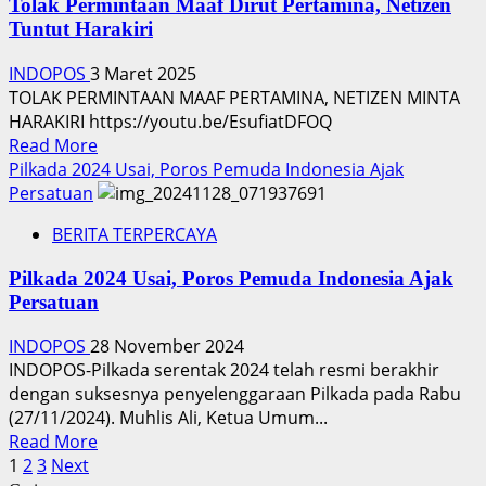
Iman
Tolak Permintaan Maaf Dirut Pertamina, Netizen
Initiative
Brotoseno
Tuntut Harakiri
Hadirkan
Ucapkan
Manfaat
INDOPOS
3 Maret 2025
Alhamdulillah
Qurban
TOLAK PERMINTAAN MAAF PERTAMINA, NETIZEN MINTA
di
HARAKIRI https://youtu.be/EsufiatDFOQ
Indonesia
Read
Read More
more
Pilkada 2024 Usai, Poros Pemuda Indonesia Ajak
about
Persatuan
Tolak
BERITA TERPERCAYA
Permintaan
Maaf
Pilkada 2024 Usai, Poros Pemuda Indonesia Ajak
Dirut
Persatuan
Pertamina,
Netizen
INDOPOS
28 November 2024
Tuntut
INDOPOS-Pilkada serentak 2024 telah resmi berakhir
Harakiri
dengan suksesnya penyelenggaraan Pilkada pada Rabu
(27/11/2024). Muhlis Ali, Ketua Umum...
Read
Read More
Paginasi
more
1
2
3
Next