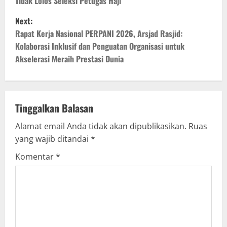
Tidak Lolos Seleksi Petugas Haji
s
Next:
t
Rapat Kerja Nasional PERPANI 2026, Arsjad Rasjid:
Kolaborasi Inklusif dan Penguatan Organisasi untuk
n
Akselerasi Meraih Prestasi Dunia
a
v
Tinggalkan Balasan
i
Alamat email Anda tidak akan dipublikasikan.
Ruas
g
yang wajib ditandai
*
Komentar
*
a
t
i
o