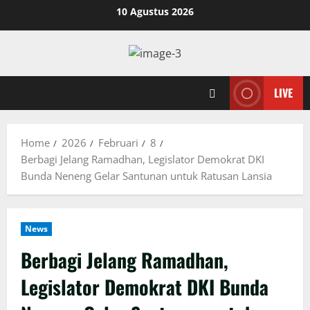
Skip
10 Agustus 2026
to
content
LIVE
Home
2026
Februari
8
Berbagi Jelang Ramadhan, Legislator Demokrat DKI
Bunda Neneng Gelar Santunan untuk Ratusan Lansia
News
Berbagi Jelang Ramadhan,
Legislator Demokrat DKI Bunda