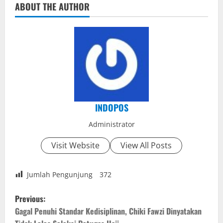
ABOUT THE AUTHOR
INDOPOS
Administrator
Visit Website
View All Posts
Jumlah Pengunjung
372
P
Previous:
o
Gagal Penuhi Standar Kedisiplinan, Chiki Fawzi Dinyatakan