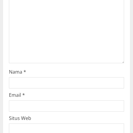
t
i
o
n
Nama
*
Email
*
Situs Web