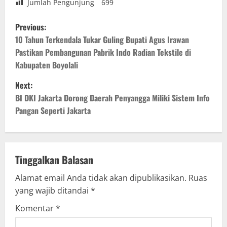
Jumlah Pengunjung
699
P
Previous:
o
10 Tahun Terkendala Tukar Guling Bupati Agus Irawan
Pastikan Pembangunan Pabrik Indo Radian Tekstile di
s
Kabupaten Boyolali
t
Next:
BI DKI Jakarta Dorong Daerah Penyangga Miliki Sistem Info
n
Pangan Seperti Jakarta
a
v
Tinggalkan Balasan
i
Alamat email Anda tidak akan dipublikasikan.
Ruas
g
yang wajib ditandai
*
Komentar
*
a