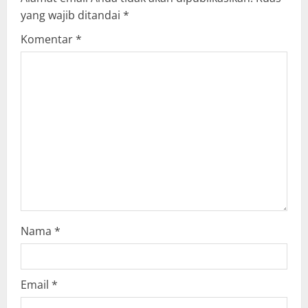
i
yang wajib ditandai
*
g
Komentar
*
a
t
i
o
n
Nama
*
Email
*