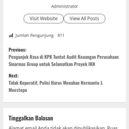
Administrator
Visit Website
View All Posts
Jumlah Pengunjung
811
P
Previous:
o
Pengunjuk Rasa di KPK Tuntut Audit Keuangan Perusahaan
Sinarmas Group untuk Selamatkan Proyek IKN
s
Next:
t
Tidak Koperatif, Polisi Harus Menahan Hermanto J.
Moestopo
n
a
v
Tinggalkan Balasan
Alamat email Anda tidak akan dipublikasikan.
Ruas