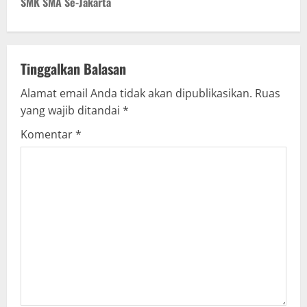
SMK SMA Se-Jakarta
n
a
v
Tinggalkan Balasan
Alamat email Anda tidak akan dipublikasikan.
Ruas
i
yang wajib ditandai
*
g
Komentar
*
a
t
i
o
n