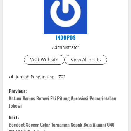
INDOPOS
Administrator
Visit Website
View All Posts
Jumlah Pengunjung
703
P
Previous:
o
Ketum Bamus Betawi Eki Pitung Apresiasi Pemerintahan
Jokowi
s
Next:
t
Boedoet Soccer Gelar Turnamen Sepak Bola Alumni U40