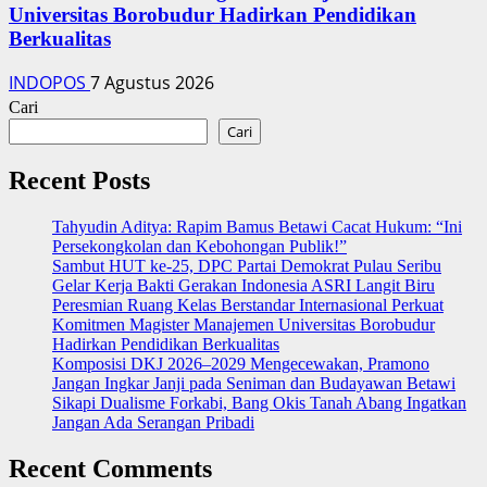
Universitas Borobudur Hadirkan Pendidikan
Berkualitas
INDOPOS
7 Agustus 2026
Cari
Cari
Recent Posts
‎Tahyudin Aditya: Rapim Bamus Betawi Cacat Hukum: “Ini
Persekongkolan dan Kebohongan Publik!”
‎Sambut HUT ke-25, DPC Partai Demokrat Pulau Seribu
Gelar Kerja Bakti Gerakan Indonesia ASRI Langit Biru
Peresmian Ruang Kelas Berstandar Internasional Perkuat
Komitmen Magister Manajemen Universitas Borobudur
Hadirkan Pendidikan Berkualitas
Komposisi DKJ 2026–2029 Mengecewakan, Pramono
Jangan Ingkar Janji pada Seniman dan Budayawan Betawi
Sikapi Dualisme Forkabi, Bang Okis Tanah Abang Ingatkan
Jangan Ada Serangan Pribadi
Recent Comments