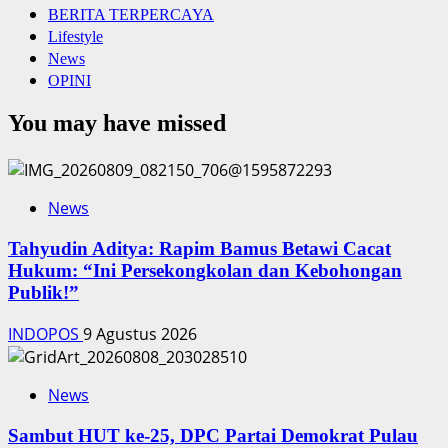
BERITA TERPERCAYA
Lifestyle
News
OPINI
You may have missed
News
‎Tahyudin Aditya: Rapim Bamus Betawi Cacat
Hukum: “Ini Persekongkolan dan Kebohongan
Publik!”
INDOPOS
9 Agustus 2026
News
‎Sambut HUT ke-25, DPC Partai Demokrat Pulau