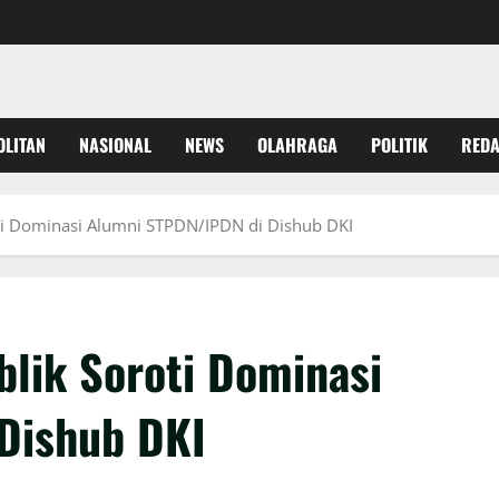
OLITAN
NASIONAL
NEWS
OLAHRAGA
POLITIK
REDA
ti Dominasi Alumni STPDN/IPDN di Dishub DKI
lik Soroti Dominasi
Dishub DKI