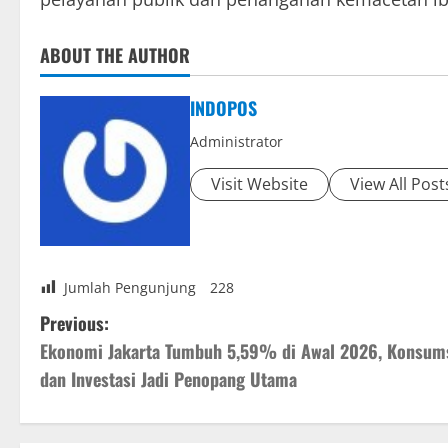
ABOUT THE AUTHOR
INDOPOS
Administrator
Visit Website
View All Post
Jumlah Pengunjung
228
P
Previous:
Ekonomi Jakarta Tumbuh 5,59% di Awal 2026, Konsum
o
dan Investasi Jadi Penopang Utama
s