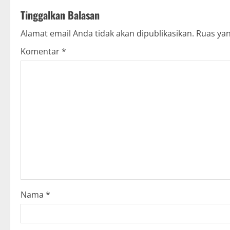
t
Tinggalkan Balasan
n
Alamat email Anda tidak akan dipublikasikan.
Ruas yan
a
Komentar
*
v
i
g
a
t
i
o
Nama
*
n