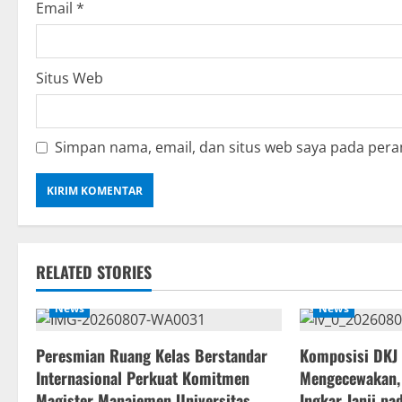
Email
*
Situs Web
Simpan nama, email, dan situs web saya pada pera
RELATED STORIES
News
News
Peresmian Ruang Kelas Berstandar
Komposisi DKJ
Internasional Perkuat Komitmen
Mengecewakan,
Magister Manajemen Universitas
Ingkar Janji p