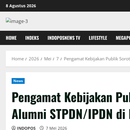
Skip
8 Agustus 2026
to
content
HOME
INDEKS
INDOPOSNEWS TV
LIFESTYLE
MEGAP
Home
2026
Mei
7
Pengamat Kebijakan Publik Soro
News
Pengamat Kebijakan Pub
Alumni STPDN/IPDN di 
INDOPOS
7 Mei 2026