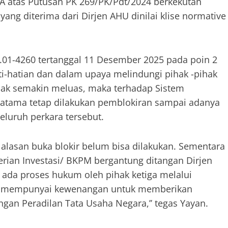
A atas Putusan PK 269/PK/Pdt/2024 berkekutan
g diterima dari Dirjen AHU dinilai klise normative
.01-4260 tertanggal 11 Desember 2025 pada poin 2
ti-hatian dan dalam upaya melindungi pihak -pihak
dak semakin meluas, maka terhadap Sistem
ratama tetap dilakukan pemblokiran sampai adanya
luruh perkara tersebut.
alasan buka blokir belum bisa dilakukan. Sementara
an Investasi/ BKPM bergantung ditangan Dirjen
da proses hukum oleh pihak ketiga melalui
ak mempunyai kewenangan untuk memberikan
ungan Peradilan Tata Usaha Negara,’’ tegas Yayan.