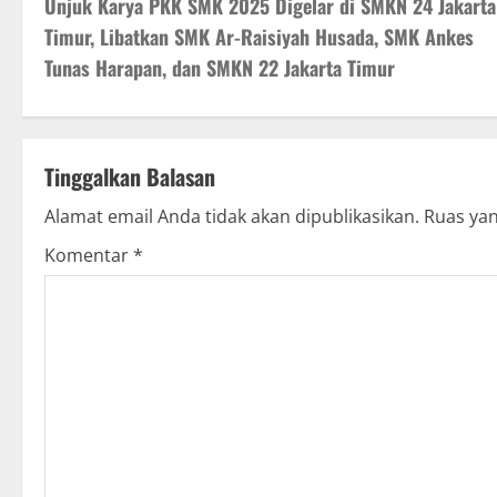
Unjuk Karya PKK SMK 2025 Digelar di SMKN 24 Jakarta
o
Timur, Libatkan SMK Ar-Raisiyah Husada, SMK Ankes
s
Tunas Harapan, dan SMKN 22 Jakarta Timur
t
n
Tinggalkan Balasan
a
Alamat email Anda tidak akan dipublikasikan.
Ruas yan
v
Komentar
*
i
g
a
t
i