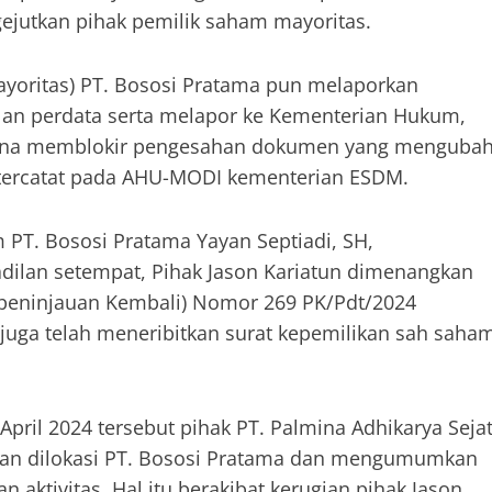
ejutkan pihak pemilik saham mayoritas.
yoritas) PT. Bososi Pratama pun melaporkan
ilan perdata serta melapor ke Kementerian Hukum,
 guna memblokir pengesahan dokumen yang menguba
 tercatat pada AHU-MODI kementerian ESDM.
PT. Bososi Pratama Yayan Septiadi, SH,
dilan setempat, Pihak Jason Kariatun dimenangkan
(peninjauan Kembali) Nomor 269 PK/Pdt/2024
juga telah meneribitkan surat kepemilikan sah saha
pril 2024 tersebut pihak PT. Palmina Adhikarya Sejat
gan dilokasi PT. Bososi Pratama dan mengumumkan
n aktivitas. Hal itu berakibat kerugian pihak Jason