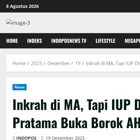
Skip
8 Agustus 2026
to
content
HOME
INDEKS
INDOPOSNEWS TV
LIFESTYLE
MEGAP
Home
2025
Desember
19
Inkrah di MA, Tapi IUP 
News
Inkrah di MA, Tapi IUP 
Pratama Buka Borok 
INDOPOS
19 Desember 2025