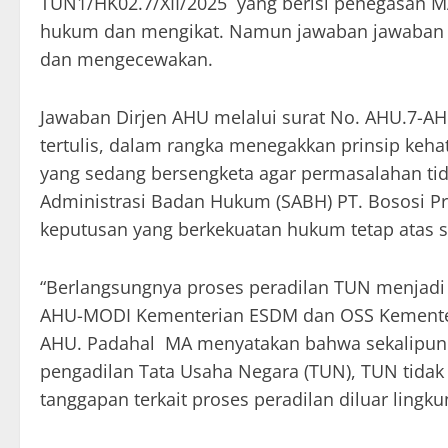
TUN1/HK02.7/XII/2025 yang berisi penegasan M
hukum dan mengikat. Namun jawaban jawaban yan
dan mengecewakan.
Jawaban Dirjen AHU melalui surat No. AHU.7-AH
tertulis, dalam rangka menegakkan prinsip keha
yang sedang bersengketa agar permasalahan ti
Administrasi Badan Hukum (SABH) PT. Bososi P
keputusan yang berkekuatan hukum tetap atas se
“Berlangsungnya proses peradilan TUN menjadi 
AHU-MODI Kementerian ESDM dan OSS Kementeri
AHU. Padahal MA menyatakan bahwa sekalipun a
pengadilan Tata Usaha Negara (TUN), TUN tid
tanggapan terkait proses peradilan diluar lingk