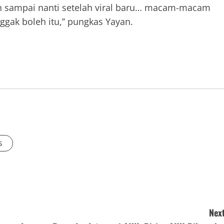
an sampai nanti setelah viral baru… macam-macam
Enggak boleh itu,’’ pungkas Yayan.
s
Next