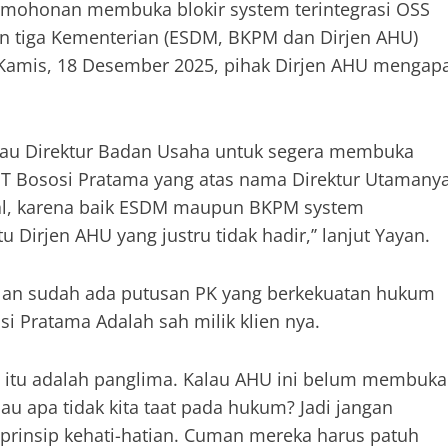
ermohonan membuka blokir system terintegrasi OSS
an tiga Kementerian (ESDM, BKPM dan Dirjen AHU)
 Kamis, 18 Desember 2025, pihak Dirjen AHU mengap
atau Direktur Badan Usaha untuk segera membuka
PT Bososi Pratama yang atas nama Direktur Utamany
mal, karena baik ESDM maupun BKPM system
u Dirjen AHU yang justru tidak hadir,’’ lanjut Yayan.
lan sudah ada putusan PK yang berkekuatan hukum
i Pratama Adalah sah milik klien nya.
kum itu adalah panglima. Kalau AHU ini belum membuka
mau apa tidak kita taat pada hukum? Jadi jangan
a prinsip kehati-hatian. Cuman mereka harus patuh