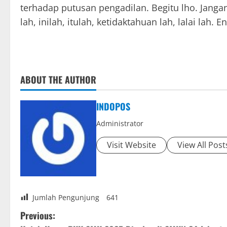
terhadap putusan pengadilan. Begitu lho. Jang
lah, inilah, itulah, ketidaktahuan lah, lalai lah. 
ABOUT THE AUTHOR
INDOPOS
Administrator
Visit Website
View All Post
Jumlah Pengunjung
641
P
Previous: