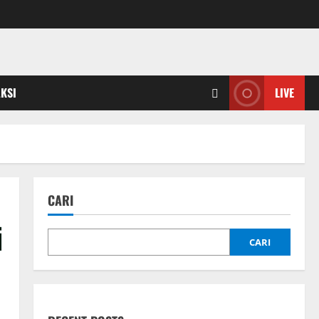
KSI
LIVE
CARI
i
CARI