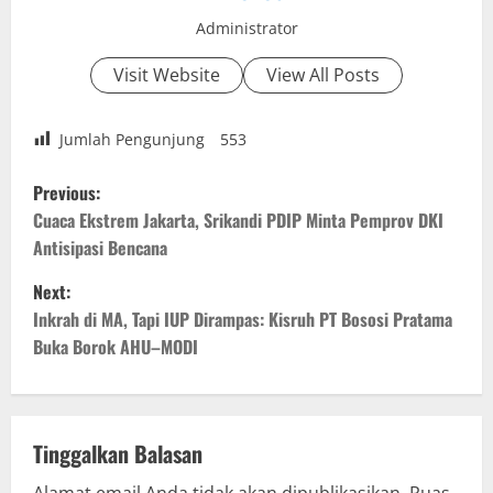
Administrator
Visit Website
View All Posts
Jumlah Pengunjung
553
P
Previous:
o
Cuaca Ekstrem Jakarta, Srikandi PDIP Minta Pemprov DKI
Antisipasi Bencana
s
Next:
t
Inkrah di MA, Tapi IUP Dirampas: Kisruh PT Bososi Pratama
Buka Borok AHU–MODI
n
a
v
Tinggalkan Balasan