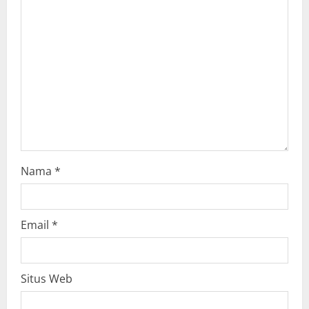
a
t
i
o
n
Nama
*
Email
*
Situs Web