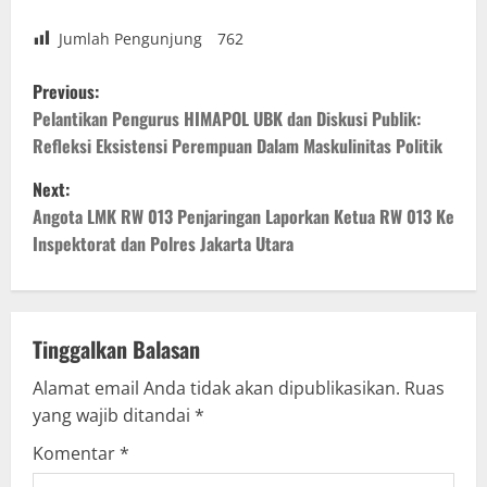
Jumlah Pengunjung
762
P
Previous:
o
Pelantikan Pengurus HIMAPOL UBK dan Diskusi Publik:
Refleksi Eksistensi Perempuan Dalam Maskulinitas Politik
s
Next:
t
Angota LMK RW 013 Penjaringan Laporkan Ketua RW 013 Ke
Inspektorat dan Polres Jakarta Utara
n
a
v
Tinggalkan Balasan
Alamat email Anda tidak akan dipublikasikan.
Ruas
i
yang wajib ditandai
*
g
Komentar
*