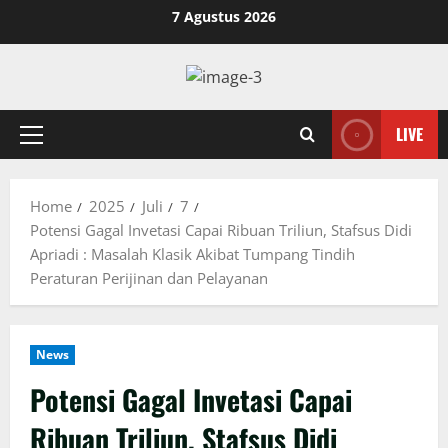
Skip
7 Agustus 2026
to
content
LIVE
Primary
Menu
Home
2025
Juli
7
Potensi Gagal Invetasi Capai Ribuan Triliun, Stafsus Didi
Apriadi : Masalah Klasik Akibat Tumpang Tindih
Peraturan Perijinan dan Pelayanan
News
Potensi Gagal Invetasi Capai
Ribuan Triliun, Stafsus Didi