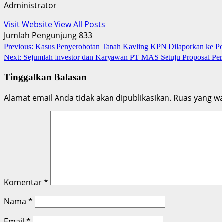
Administrator
Visit Website
View All Posts
Jumlah Pengunjung
833
Post
Previous:
Kasus Penyerobotan Tanah Kavling KPN Dilaporkan ke Po
Next:
Sejumlah Investor dan Karyawan PT MAS Setuju Proposal Perd
navigation
Tinggalkan Balasan
Alamat email Anda tidak akan dipublikasikan.
Ruas yang wa
Komentar
*
Nama
*
Email
*