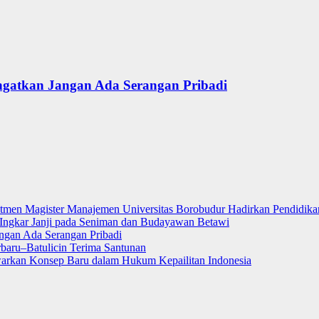
ngatkan Jangan Ada Serangan Pribadi
itmen Magister Manajemen Universitas Borobudur Hadirkan Pendidikan
ngkar Janji pada Seniman dan Budayawan Betawi
ngan Ada Serangan Pribadi
rbaru–Batulicin Terima Santunan
warkan Konsep Baru dalam Hukum Kepailitan Indonesia