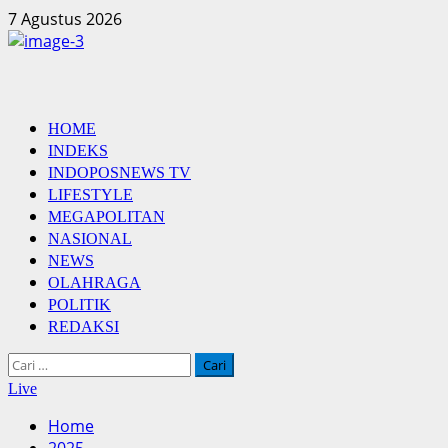
Skip
7 Agustus 2026
to
content
Primary
HOME
Menu
INDEKS
INDOPOSNEWS TV
LIFESTYLE
MEGAPOLITAN
NASIONAL
NEWS
OLAHRAGA
POLITIK
REDAKSI
Cari
untuk:
Live
Home