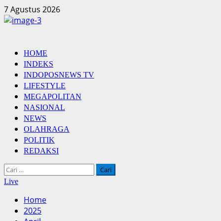
Skip
7 Agustus 2026
to
content
Primary
HOME
Menu
INDEKS
INDOPOSNEWS TV
LIFESTYLE
MEGAPOLITAN
NASIONAL
NEWS
OLAHRAGA
POLITIK
REDAKSI
Cari
untuk:
Live
Home
2025