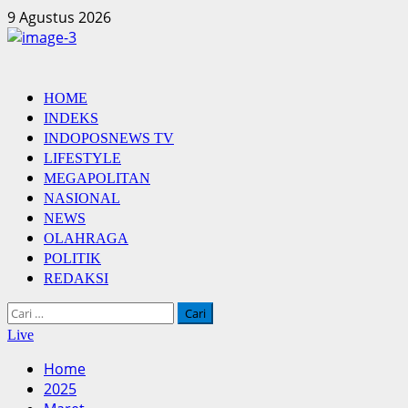
Skip
9 Agustus 2026
to
content
Primary
HOME
Menu
INDEKS
INDOPOSNEWS TV
LIFESTYLE
MEGAPOLITAN
NASIONAL
NEWS
OLAHRAGA
POLITIK
REDAKSI
Cari
untuk:
Live
Home
2025