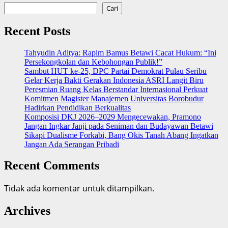
Cari
Recent Posts
‎Tahyudin Aditya: Rapim Bamus Betawi Cacat Hukum: “Ini
Persekongkolan dan Kebohongan Publik!”
‎Sambut HUT ke-25, DPC Partai Demokrat Pulau Seribu
Gelar Kerja Bakti Gerakan Indonesia ASRI Langit Biru
Peresmian Ruang Kelas Berstandar Internasional Perkuat
Komitmen Magister Manajemen Universitas Borobudur
Hadirkan Pendidikan Berkualitas
Komposisi DKJ 2026–2029 Mengecewakan, Pramono
Jangan Ingkar Janji pada Seniman dan Budayawan Betawi
Sikapi Dualisme Forkabi, Bang Okis Tanah Abang Ingatkan
Jangan Ada Serangan Pribadi
Recent Comments
Tidak ada komentar untuk ditampilkan.
Archives