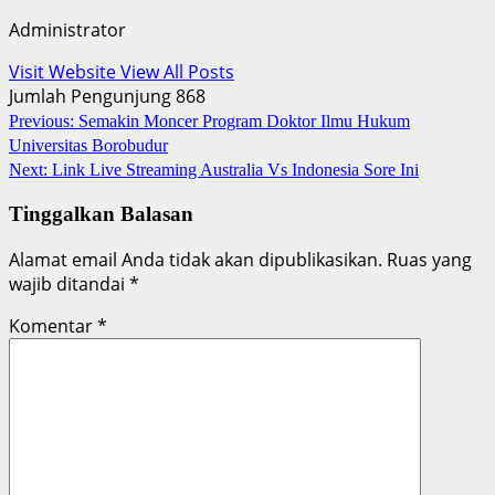
Administrator
Visit Website
View All Posts
Jumlah Pengunjung
868
Post
Previous:
Semakin Moncer Program Doktor Ilmu Hukum
Universitas Borobudur
navigation
Next:
Link Live Streaming Australia Vs Indonesia Sore Ini
Tinggalkan Balasan
Alamat email Anda tidak akan dipublikasikan.
Ruas yang
wajib ditandai
*
Komentar
*