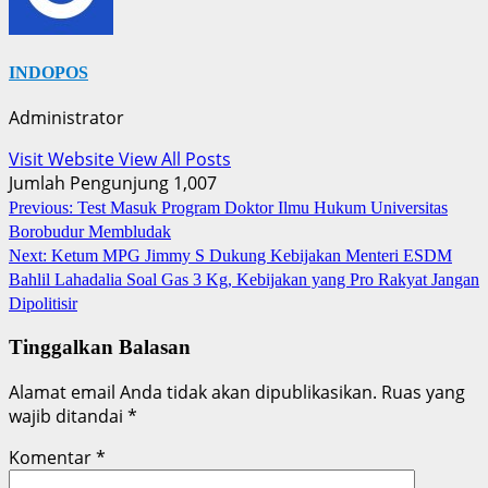
INDOPOS
Administrator
Visit Website
View All Posts
Jumlah Pengunjung
1,007
Post
Previous:
Test Masuk Program Doktor Ilmu Hukum Universitas
Borobudur Membludak
navigation
Next:
Ketum MPG Jimmy S Dukung Kebijakan Menteri ESDM
Bahlil Lahadalia Soal Gas 3 Kg, Kebijakan yang Pro Rakyat Jangan
Dipolitisir
Tinggalkan Balasan
Alamat email Anda tidak akan dipublikasikan.
Ruas yang
wajib ditandai
*
Komentar
*