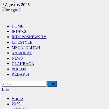
Skip
7 Agustus 2026
to
content
Primary
HOME
Menu
INDEKS
INDOPOSNEWS TV
LIFESTYLE
MEGAPOLITAN
NASIONAL
NEWS
OLAHRAGA
POLITIK
REDAKSI
Cari
untuk:
Live
Home
2025