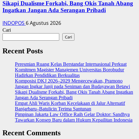
Sikapi Dualisme Forkabi, Bang Okis Tanah Abang
Ingatkan Jangan Ada Serangan Pribadi
INDOPOS
6 Agustus 2026
Cari
Cari
Recent Posts
Peresmian Ruang Kelas Berstandar Internasional Perkuat
Komitmen Magister Manajemen Universitas Borobudur
Hadirkan Pendidikan Berkualitas
Komposisi DKJ 2026–2029 Mengecewakan, Pramono
Jangan Ingkar Janji pada Seniman dan Budayawan Betawi
Sikapi Dualisme Forkabi, Bang Okis Tanah Abang Ingatkan
Jangan Ada Serangan Pribadi
Empat Ahli Waris Korban Kecelakaan di Jalur Alternatif
Banjarbaru–Batulicin Terima Santunan
Pimpinan Jakarta Law Office Raih Gelar Doktor: Sandhya
Tawarkan Konsep Baru dalam Hukum Kepailitan Indonesia
Recent Comments