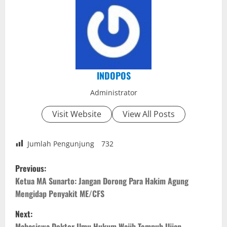
INDOPOS
Administrator
Visit Website
View All Posts
Jumlah Pengunjung
732
P
Previous:
o
Ketua MA Sunarto: Jangan Dorong Para Hakim Agung
Mengidap Penyakit ME/CFS
s
Next:
Mahasiswa Doktor Ilmu Hukum Wajib Tempuh Ujian