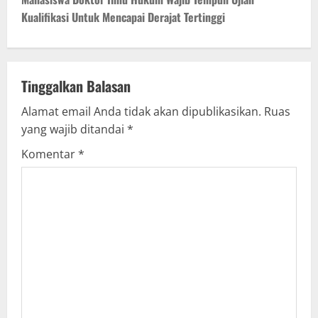
t
Kualifikasi Untuk Mencapai Derajat Tertinggi
n
a
v
Tinggalkan Balasan
Alamat email Anda tidak akan dipublikasikan.
Ruas
i
yang wajib ditandai
*
g
Komentar
*
a
t
i
o
n