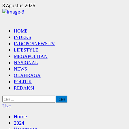
Skip
8 Agustus 2026
to
content
Primary
HOME
Menu
INDEKS
INDOPOSNEWS TV
LIFESTYLE
MEGAPOLITAN
NASIONAL
NEWS
OLAHRAGA
POLITIK
REDAKSI
Cari
untuk:
Live
Home
2024