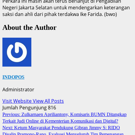
Perkara ini masih akan terus berlanjut di Pengadilan
Negeri Jakarta Selatan untuk mendengarkan keterangan
saksi dan ahli dari pihak terdakwa Ike Farida. (bwo)
About the Author
INDOPOS
Administrator
Visit Website
View All Posts
Jumlah Pengunjung
816
Post
Previous:
Zulkarnaen Apriliantony, Komisaris BUMN Ditangkap
Terkait Judi Online di Kementerian Komunikasi dan Digital?
navigation
Next:
Ketum Masyarakat Pendukung Gibran Jimmy S: RIDO
Disalip Pramono-Rano, Evaluasi Menyeluruh Tim Pemenangan,