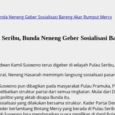
nda Neneng Geber Sosialisasi Bareng Akar Rumput Mercy
Seribu, Bunda Neneng Geber Sosialisasi 
an Kamil-Suswono terus digeber di wilayah Pulau Seribu, 
krat, Neneng Hasanah memimpin langsung sosialisasi pasan
-Suswono pun dibagikan pada masyarakat Pulau Pramuka, Pa
ibatkan struktur partai dari semua tingkatan. Mulai dari 
olitisi yang aktab disapa Bunda itu.
alisasi yang dilakukan bersama struktur. Kader Partai Demo
r berlambang Bintang Mercy yang berada di Pulau Serib
 RK-Suswono bisa mendapatkan suara signifikan di dapil P