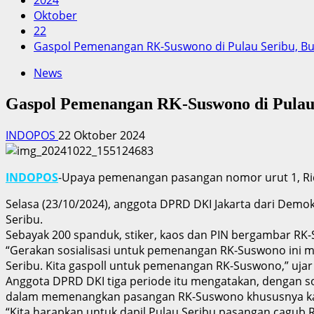
2024
Oktober
22
Gaspol Pemenangan RK-Suswono di Pulau Seribu, Bu
News
Gaspol Pemenangan RK-Suswono di Pulau 
INDOPOS
22 Oktober 2024
INDOPOS
-Upaya pemenangan pasangan nomor urut 1, Ridw
Selasa (23/10/2024), anggota DPRD DKI Jakarta dari Demo
Seribu.
Sebayak 200 spanduk, stiker, kaos dan PIN bergambar RK
“Gerakan sosialisasi untuk pemenangan RK-Suswono ini mel
Seribu. Kita gaspoll untuk pemenangan RK-Suswono,” ujar p
Anggota DPRD DKI tiga periode itu mengatakan, dengan sosi
dalam memenangkan pasangan RK-Suswono khususnya kade
“Kita harapkan untuk dapil Pulau Seribu pasangan cagub