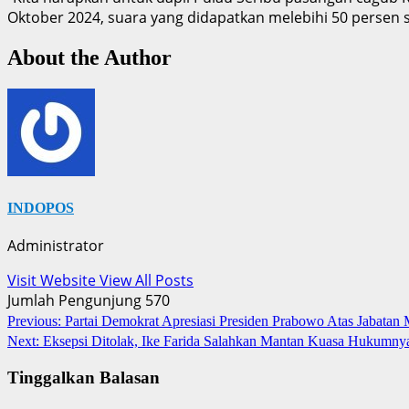
Oktober 2024, suara yang didapatkan melebihi 50 persen su
About the Author
INDOPOS
Administrator
Visit Website
View All Posts
Jumlah Pengunjung
570
Post
Previous:
Partai Demokrat Apresiasi Presiden Prabowo Atas Jabata
Next:
Eksepsi Ditolak, Ike Farida Salahkan Mantan Kuasa Hukumny
navigation
Tinggalkan Balasan