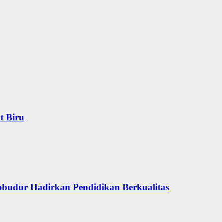
t Biru
obudur Hadirkan Pendidikan Berkualitas