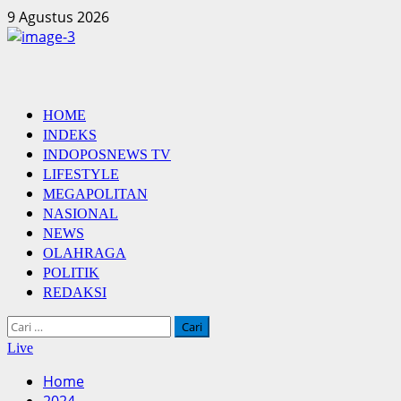
Skip
9 Agustus 2026
to
content
Primary
HOME
Menu
INDEKS
INDOPOSNEWS TV
LIFESTYLE
MEGAPOLITAN
NASIONAL
NEWS
OLAHRAGA
POLITIK
REDAKSI
Cari
untuk:
Live
Home