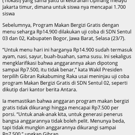
(1lokasi) yang sama yaitu di kelurahan cipinang melayu
Jakarta timur, dimana untuk siswa nya mencapai 1.700
siswa
Sebelumnya, Program Makan Bergizi Gratis dengan
menu seharga Rp14.900 dilakukan uji coba di SDN Sentul
03 dan 02, Kabupaten Bogor, Jawa Barat, Selasa (23/7).
“Untuk menu hari ini harganya Rp14.900 sudah termasuk
ayam, nasi, sayur, buah-buahan, sama susu. Ini sekaligus
mengklarifikasi bahwa anggarannya akan dipotong
sampai Rp7.500, itu tidak benar,” kata Wakil Presiden
terpilih Gibran Rakabuming Raka usai meninjau uji coba
program Makan Bergizi Gratis di SDN Sentul 02, seperti
dikutip dari kantor berita Antara.
Ia memastikan bahwa anggaran program makan bergizi
gratis tidak dikurangi hingga mencapai Rp7.500 per
porsi. “Untuk anak-anak kita, untuk generasi penerus
bangsa anggarannya tidak boleh pelit. Menunya beda,
tapi tidak mungkin anggarannya dikurangi sampai
Rp7.500,” ungkap Gibran.