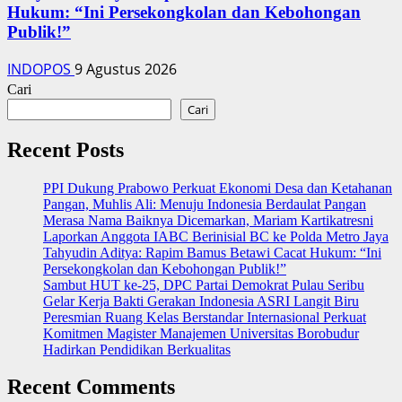
Hukum: “Ini Persekongkolan dan Kebohongan
Publik!”
INDOPOS
9 Agustus 2026
Cari
Cari
Recent Posts
PPI Dukung Prabowo Perkuat Ekonomi Desa dan Ketahanan
Pangan, Muhlis Ali: Menuju Indonesia Berdaulat Pangan
‎Merasa Nama Baiknya Dicemarkan, Mariam Kartikatresni
Laporkan Anggota IABC Berinisial BC ke Polda Metro Jaya
‎Tahyudin Aditya: Rapim Bamus Betawi Cacat Hukum: “Ini
Persekongkolan dan Kebohongan Publik!”
‎Sambut HUT ke-25, DPC Partai Demokrat Pulau Seribu
Gelar Kerja Bakti Gerakan Indonesia ASRI Langit Biru
Peresmian Ruang Kelas Berstandar Internasional Perkuat
Komitmen Magister Manajemen Universitas Borobudur
Hadirkan Pendidikan Berkualitas
Recent Comments