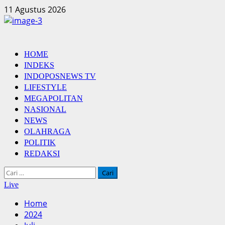
Skip
11 Agustus 2026
to
content
Primary
HOME
Menu
INDEKS
INDOPOSNEWS TV
LIFESTYLE
MEGAPOLITAN
NASIONAL
NEWS
OLAHRAGA
POLITIK
REDAKSI
Cari
untuk:
Live
Home
2024