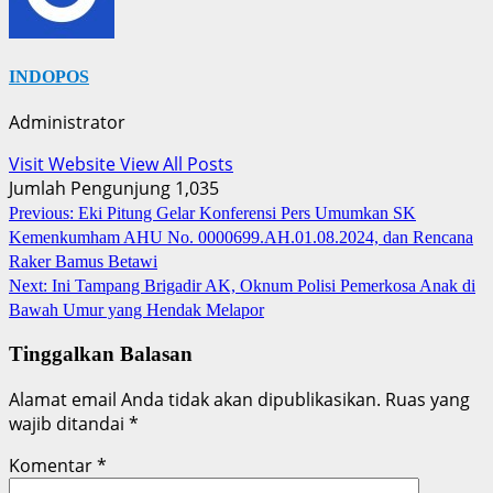
INDOPOS
Administrator
Visit Website
View All Posts
Jumlah Pengunjung
1,035
Post
Previous:
Eki Pitung Gelar Konferensi Pers Umumkan SK
Kemenkumham AHU No. 0000699.AH.01.08.2024, dan Rencana
navigation
Raker Bamus Betawi
Next:
Ini Tampang Brigadir AK, Oknum Polisi Pemerkosa Anak di
Bawah Umur yang Hendak Melapor
Tinggalkan Balasan
Alamat email Anda tidak akan dipublikasikan.
Ruas yang
wajib ditandai
*
Komentar
*