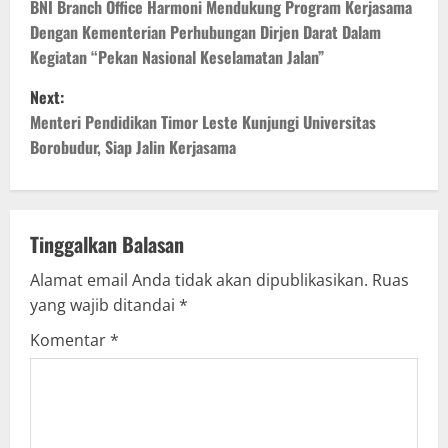
o
BNI Branch Office Harmoni Mendukung Program Kerjasama
Dengan Kementerian Perhubungan Dirjen Darat Dalam
s
Kegiatan “Pekan Nasional Keselamatan Jalan”
t
Next:
Menteri Pendidikan Timor Leste Kunjungi Universitas
n
Borobudur, Siap Jalin Kerjasama
a
v
Tinggalkan Balasan
i
Alamat email Anda tidak akan dipublikasikan.
Ruas
g
yang wajib ditandai
*
Komentar
*
a
t
i