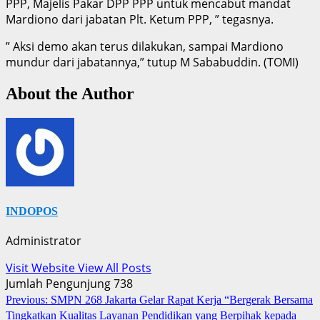
PPP, Majelis Pakar DPP PPP untuk mencabut mandat
Mardiono dari jabatan Plt. Ketum PPP, ” tegasnya.
” Aksi demo akan terus dilakukan, sampai Mardiono
mundur dari jabatannya,” tutup M Sababuddin. (TOMI)
About the Author
INDOPOS
Administrator
Visit Website
View All Posts
Jumlah Pengunjung
738
Post
Previous:
SMPN 268 Jakarta Gelar Rapat Kerja “Bergerak Bersama
Tingkatkan Kualitas Layanan Pendidikan yang Berpihak kepada
navigation