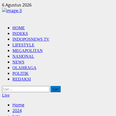
Skip
6 Agustus 2026
to
content
Primary
HOME
Menu
INDEKS
INDOPOSNEWS TV
LIFESTYLE
MEGAPOLITAN
NASIONAL
NEWS
OLAHRAGA
POLITIK
REDAKSI
Cari
untuk:
Live
Home
2024