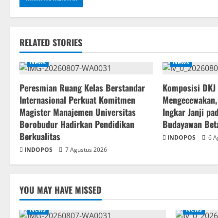
RELATED STORIES
News
News
Peresmian Ruang Kelas Berstandar
Komposisi DKJ
Internasional Perkuat Komitmen
Mengecewakan,
Magister Manajemen Universitas
Ingkar Janji p
Borobudur Hadirkan Pendidikan
Budayawan Bet
Berkualitas
INDOPOS
6 A
INDOPOS
7 Agustus 2026
YOU MAY HAVE MISSED
News
News