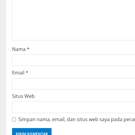
g
a
t
i
o
Nama
*
n
Email
*
Situs Web
Simpan nama, email, dan situs web saya pada pera