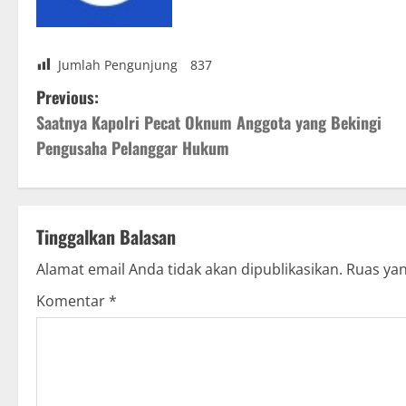
Jumlah Pengunjung
837
P
Previous:
Saatnya Kapolri Pecat Oknum Anggota yang Bekingi
o
Pengusaha Pelanggar Hukum
s
t
Tinggalkan Balasan
n
Alamat email Anda tidak akan dipublikasikan.
Ruas yan
a
Komentar
*
v
i