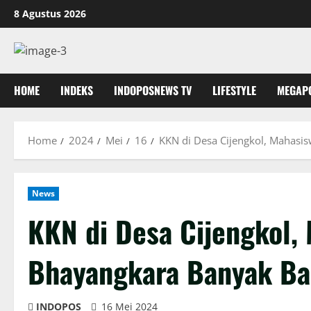
Skip
8 Agustus 2026
to
content
HOME
INDEKS
INDOPOSNEWS TV
LIFESTYLE
MEGAP
Home
2024
Mei
16
KKN di Desa Cijengkol, Mahasi
News
KKN di Desa Cijengkol,
Bhayangkara Banyak Ba
INDOPOS
16 Mei 2024