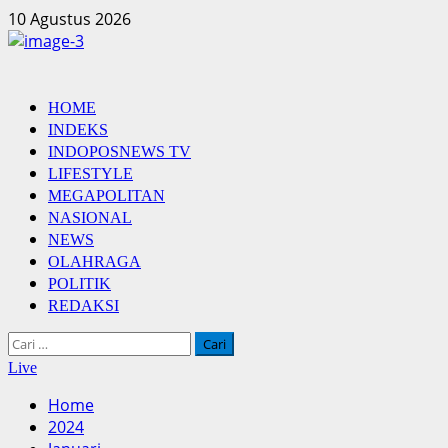
Skip
10 Agustus 2026
to
content
Primary
HOME
Menu
INDEKS
INDOPOSNEWS TV
LIFESTYLE
MEGAPOLITAN
NASIONAL
NEWS
OLAHRAGA
POLITIK
REDAKSI
Cari
untuk:
Live
Home
2024