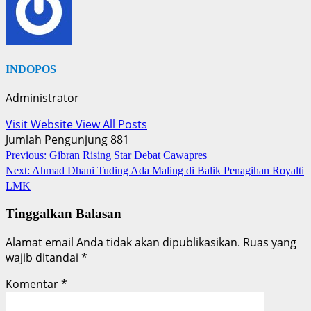
INDOPOS
Administrator
Visit Website
View All Posts
Jumlah Pengunjung
881
Post
Previous:
Gibran Rising Star Debat Cawapres
Next:
Ahmad Dhani Tuding Ada Maling di Balik Penagihan Royalti
navigation
LMK
Tinggalkan Balasan
Alamat email Anda tidak akan dipublikasikan.
Ruas yang
wajib ditandai
*
Komentar
*