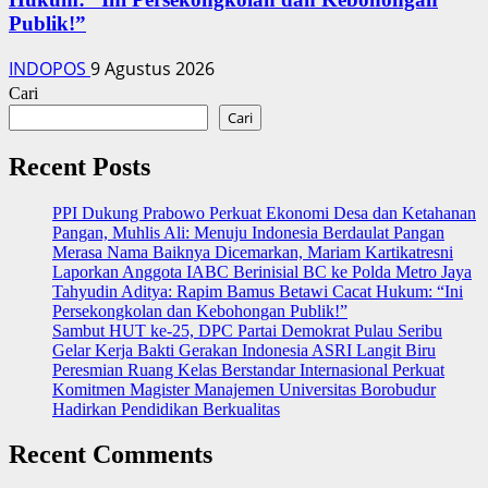
Publik!”
INDOPOS
9 Agustus 2026
Cari
Cari
Recent Posts
PPI Dukung Prabowo Perkuat Ekonomi Desa dan Ketahanan
Pangan, Muhlis Ali: Menuju Indonesia Berdaulat Pangan
‎Merasa Nama Baiknya Dicemarkan, Mariam Kartikatresni
Laporkan Anggota IABC Berinisial BC ke Polda Metro Jaya
‎Tahyudin Aditya: Rapim Bamus Betawi Cacat Hukum: “Ini
Persekongkolan dan Kebohongan Publik!”
‎Sambut HUT ke-25, DPC Partai Demokrat Pulau Seribu
Gelar Kerja Bakti Gerakan Indonesia ASRI Langit Biru
Peresmian Ruang Kelas Berstandar Internasional Perkuat
Komitmen Magister Manajemen Universitas Borobudur
Hadirkan Pendidikan Berkualitas
Recent Comments