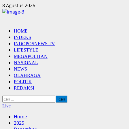
Skip
8 Agustus 2026
to
content
Primary
HOME
Menu
INDEKS
INDOPOSNEWS TV
LIFESTYLE
MEGAPOLITAN
NASIONAL
NEWS
OLAHRAGA
POLITIK
REDAKSI
Cari
untuk:
Live
Home
2025