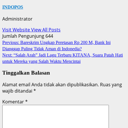
INDOPOS
Administrator
Visit Website
View All Posts
Jumlah Pengunjung
644
Post
Previous:
Bareskrim Ungkap Peretasan Rp 200 M, Bank Ini
Dianggap Paling Tidak Aman di Indonedia?
navigation
Next:
“Salah Arah” Jadi Lagu Terbaru KITANA, Suara Patah Hati
untuk Mereka yang Salah Waktu Mencintai
Tinggalkan Balasan
Alamat email Anda tidak akan dipublikasikan.
Ruas yang
wajib ditandai
*
Komentar
*