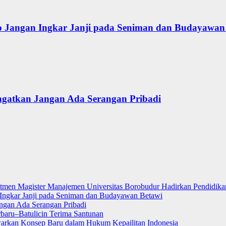
 Jangan Ingkar Janji pada Seniman dan Budayawan
ngatkan Jangan Ada Serangan Pribadi
itmen Magister Manajemen Universitas Borobudur Hadirkan Pendidikan
ngkar Janji pada Seniman dan Budayawan Betawi
ngan Ada Serangan Pribadi
rbaru–Batulicin Terima Santunan
warkan Konsep Baru dalam Hukum Kepailitan Indonesia