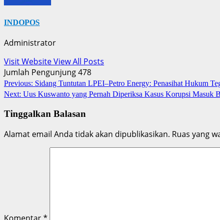
INDOPOS
Administrator
Visit Website
View All Posts
Jumlah Pengunjung
478
Post
Previous:
Sidang Tuntutan LPEI–Petro Energy: Penasihat Hukum T
Next:
Uus Kuswanto yang Pernah Diperiksa Kasus Korupsi Masuk B
navigation
Tinggalkan Balasan
Alamat email Anda tidak akan dipublikasikan.
Ruas yang wa
Komentar
*