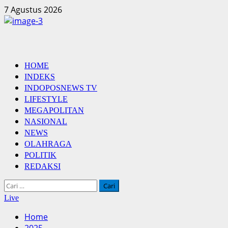
Skip
7 Agustus 2026
to
content
Primary
HOME
Menu
INDEKS
INDOPOSNEWS TV
LIFESTYLE
MEGAPOLITAN
NASIONAL
NEWS
OLAHRAGA
POLITIK
REDAKSI
Cari
untuk:
Live
Home