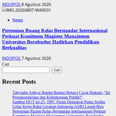
INDOPOS
8 Agustus 2026
News
Peresmian Ruang Kelas Berstandar Internasional
Perkuat Komitmen Magister Manajemen
Universitas Borobudur Hadirkan Pendidikan
Berkualitas
INDOPOS
7 Agustus 2026
Cari
Cari
Recent Posts
‎Tahyudin Aditya: Rapim Bamus Betawi Cacat Hukum: “Ini
Persekongkolan dan Kebohongan Publik!”
‎Sambut HUT ke-25, DPC Partai Demokrat Pulau Seribu
Gelar Kerja Bakti Gerakan Indonesia ASRI Langit Biru
Peresmian Ruang Kelas Berstandar Internasional Perkuat
Komitmen Magister Manajemen Universitas Borobudur