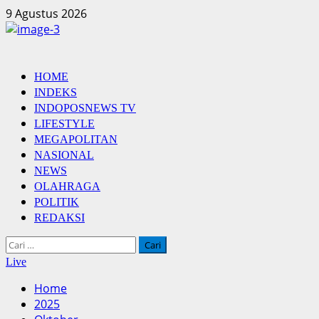
Skip
9 Agustus 2026
to
content
Primary
HOME
Menu
INDEKS
INDOPOSNEWS TV
LIFESTYLE
MEGAPOLITAN
NASIONAL
NEWS
OLAHRAGA
POLITIK
REDAKSI
Cari
untuk:
Live
Home
2025