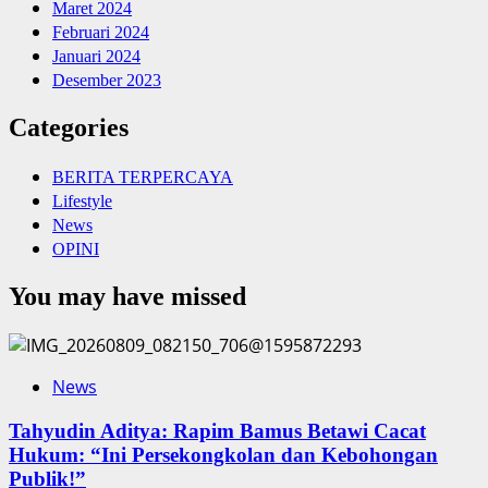
Maret 2024
Februari 2024
Januari 2024
Desember 2023
Categories
BERITA TERPERCAYA
Lifestyle
News
OPINI
You may have missed
News
‎Tahyudin Aditya: Rapim Bamus Betawi Cacat
Hukum: “Ini Persekongkolan dan Kebohongan
Publik!”