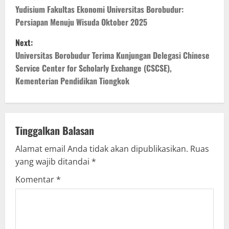
o
Yudisium Fakultas Ekonomi Universitas Borobudur:
Persiapan Menuju Wisuda Oktober 2025
s
Next:
t
Universitas Borobudur Terima Kunjungan Delegasi Chinese
Service Center for Scholarly Exchange (CSCSE),
n
Kementerian Pendidikan Tiongkok
a
v
Tinggalkan Balasan
i
Alamat email Anda tidak akan dipublikasikan.
Ruas
g
yang wajib ditandai
*
Komentar
*
a
t
i