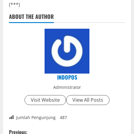
(***)
ABOUT THE AUTHOR
INDOPOS
Administrator
Visit Website
View All Posts
Jumlah Pengunjung
487
P
Previous: