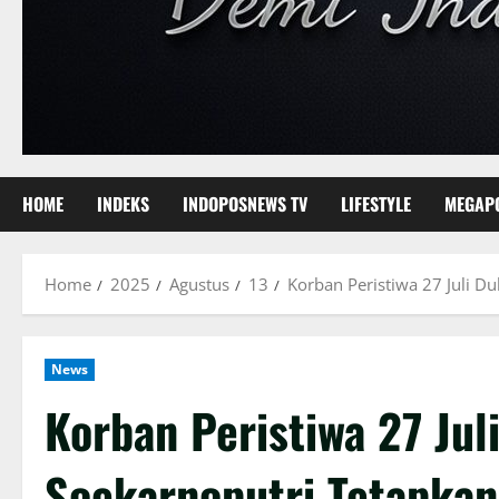
HOME
INDEKS
INDOPOSNEWS TV
LIFESTYLE
MEGAP
Home
2025
Agustus
13
Korban Peristiwa 27 Juli D
News
Korban Peristiwa 27 Ju
Soekarnoputri Tetapkan