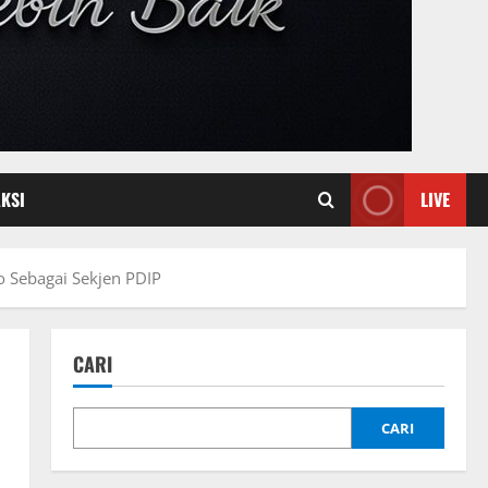
KSI
LIVE
o Sebagai Sekjen PDIP
CARI
CARI