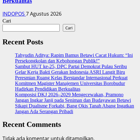
Berkualitas
INDOPOS
7 Agustus 2026
Cari
Cari
Recent Posts
‎Tahyudin Aditya: Rapim Bamus Betawi Cacat Hukum: “Ini
Persekongkolan dan Kebohongan Publik!”
‎Sambut HUT ke-25, DPC Partai Demokrat Pulau Seribu
Gelar Kerja Bakti Gerakan Indonesia ASRI Langit Biru
Peresmian Ruang Kelas Berstandar Internasional Perkuat
Komitmen Magister Manajemen Universitas Borobudur
Hadirkan Pendidikan Berkualitas
Komposisi DKJ 2026–2029 Mengecewakan, Pramono
Jangan Ingkar Janji pada Seniman dan Budayawan Betawi
Sikapi Dualisme Forkabi, Bang Okis Tanah Abang Ingatkan
Jangan Ada Serangan Pribadi
Recent Comments
Tidak ada komentar untuk ditampilkan.