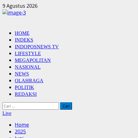
Skip
9 Agustus 2026
to
content
Primary
HOME
Menu
INDEKS
INDOPOSNEWS TV
LIFESTYLE
MEGAPOLITAN
NASIONAL
NEWS
OLAHRAGA
POLITIK
REDAKSI
Cari
untuk:
Live
Home
2025