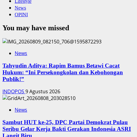
Lifestyle
News
OPINI
You may have missed
News
‎Tahyudin Aditya: Rapim Bamus Betawi Cacat
Hukum: “Ini Persekongkolan dan Kebohongan
Publik!”
INDOPOS
9 Agustus 2026
News
‎Sambut HUT ke-25, DPC Partai Demokrat Pulau
Seribu Gelar Kerja Bakti Gerakan Indonesia ASRI
Langit Biru