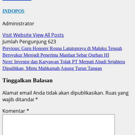
INDOPOS
Administrator
Visit Website
View All Posts
Jumlah Pengunjung
623
Post
Previous:
Guru Honorer Rosna Latutopraya di Maluku Tengah
Bersyukur Menjadi Penerima Manfaat Sebar Qurban HI
navigation
Next:
Investor dan Karyawan Tolak PT Merpati Abadi Sejahtera
Dipailitkan, Minta Mahkamah Agung Turun Tangan
Tinggalkan Balasan
Alamat email Anda tidak akan dipublikasikan.
Ruas yang
wajib ditandai
*
Komentar
*