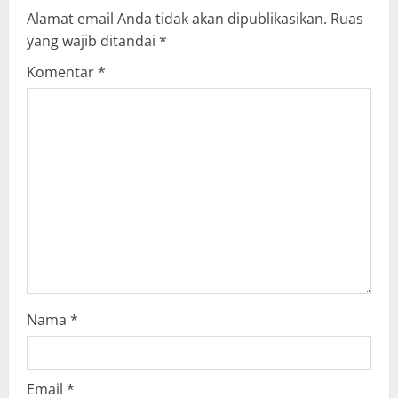
Alamat email Anda tidak akan dipublikasikan.
Ruas
i
yang wajib ditandai
*
g
Komentar
*
a
t
i
o
n
Nama
*
Email
*