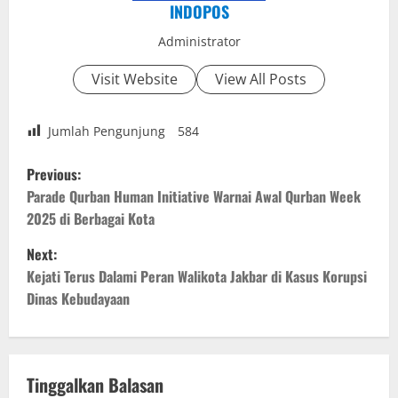
INDOPOS
Administrator
Visit Website
View All Posts
Jumlah Pengunjung
584
P
Previous:
o
Parade Qurban Human Initiative Warnai Awal Qurban Week
2025 di Berbagai Kota
s
Next:
t
Kejati Terus Dalami Peran Walikota Jakbar di Kasus Korupsi
Dinas Kebudayaan
n
a
v
Tinggalkan Balasan