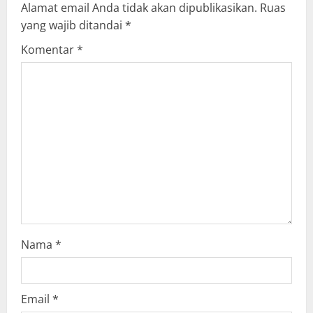
Alamat email Anda tidak akan dipublikasikan.
Ruas
i
yang wajib ditandai
*
g
Komentar
*
a
t
i
o
n
Nama
*
Email
*