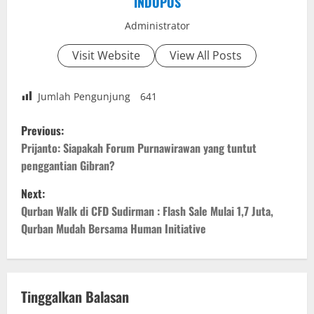
INDOPOS
Administrator
Visit Website
View All Posts
Jumlah Pengunjung
641
P
Previous:
o
Prijanto: Siapakah Forum Purnawirawan yang tuntut
penggantian Gibran?
s
Next:
t
Qurban Walk di CFD Sudirman : Flash Sale Mulai 1,7 Juta,
Qurban Mudah Bersama Human Initiative
n
a
v
Tinggalkan Balasan