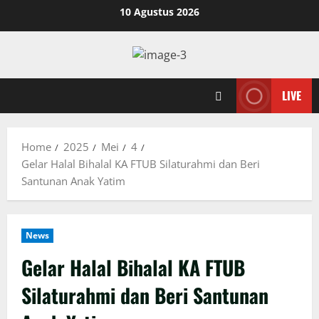
Skip
10 Agustus 2026
to
content
LIVE
Home
2025
Mei
4
Gelar Halal Bihalal KA FTUB Silaturahmi dan Beri
Santunan Anak Yatim
News
Gelar Halal Bihalal KA FTUB
Silaturahmi dan Beri Santunan