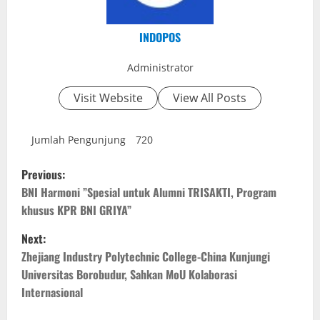
INDOPOS
Administrator
Visit Website
View All Posts
Jumlah Pengunjung
720
P
Previous:
o
BNI Harmoni ”Spesial untuk Alumni TRISAKTI, Program
s
khusus KPR BNI GRIYA”
t
Next:
n
Zhejiang Industry Polytechnic College-China Kunjungi
Universitas Borobudur, Sahkan MoU Kolaborasi
a
Internasional
v