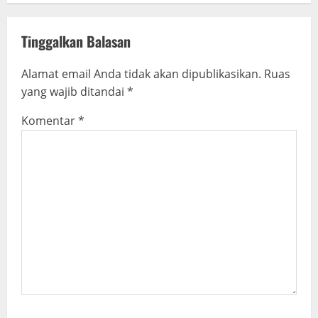
i
g
Tinggalkan Balasan
a
Alamat email Anda tidak akan dipublikasikan.
Ruas
t
yang wajib ditandai
*
i
Komentar
*
o
n