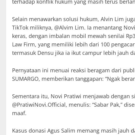
terhadap konflik hukum yang masih terus berla
Selain menawarkan solusi hukum, Alvin Lim jug
TikTok miliknya, @Alvim Lim. Ia menantang Nov
keras, dengan imbalan mobil mewah senilai Rp3 m
Law Firm, yang memiliki lebih dari 100 pengac
termasuk Densu jika ia ikut campur lebih jauh d
Pernyataan ini menuai reaksi beragam dari pub
SUMARGO, memberikan tanggapan: “Ngak berani 
Sementara itu, Novi Pratiwi menjawab dengan si
@PratiwiNovi.Official, menulis: “Sabar Pak,” d
maaf.
Kasus donasi Agus Salim memang masih jauh dar