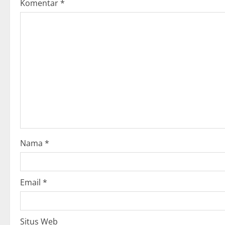
Komentar
*
i
g
a
t
i
o
n
Nama
*
Email
*
Situs Web