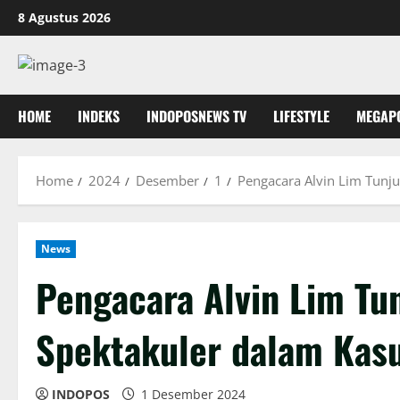
Skip
8 Agustus 2026
to
content
HOME
INDEKS
INDOPOSNEWS TV
LIFESTYLE
MEGAP
Home
2024
Desember
1
Pengacara Alvin Lim Tunj
News
Pengacara Alvin Lim Tu
Spektakuler dalam Kasu
INDOPOS
1 Desember 2024