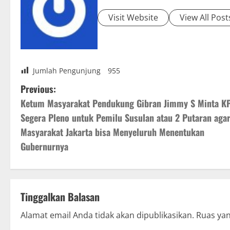
Visit Website
View All Post
Jumlah Pengunjung
955
P
Previous:
Ketum Masyarakat Pendukung Gibran Jimmy S Minta K
o
Segera Pleno untuk Pemilu Susulan atau 2 Putaran aga
s
Masyarakat Jakarta bisa Menyeluruh Menentukan
Gubernurnya
t
n
a
Tinggalkan Balasan
v
Alamat email Anda tidak akan dipublikasikan.
Ruas yan