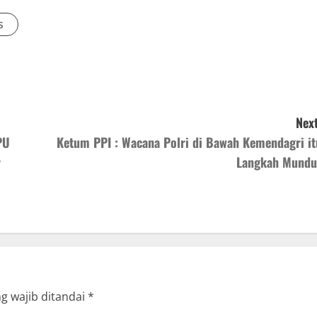
s
Next
PU
Ketum PPI : Wacana Polri di Bawah Kemendagri it
r
Langkah Mundu
g wajib ditandai
*