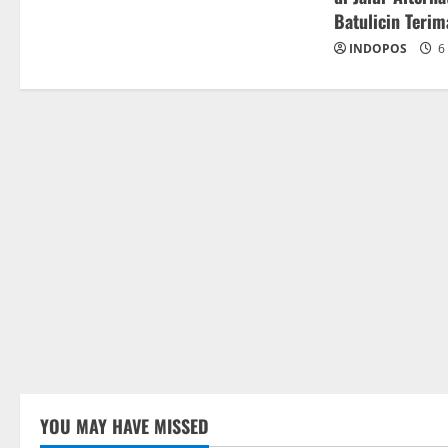
Batulicin Teri
INDOPOS
6 
YOU MAY HAVE MISSED