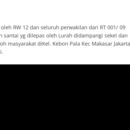
 oleh RW 12 dan seluruh perwakilan dari RT 001/ 09
an santai yg dilepas oleh Lurah didampangi sekel dan
koh masyarakat diKel. Kebon Pala Kec Makasar Jakart
i.