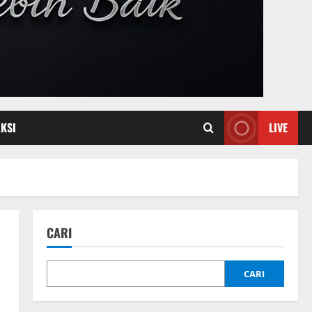
KSI
LIVE
CARI
CARI