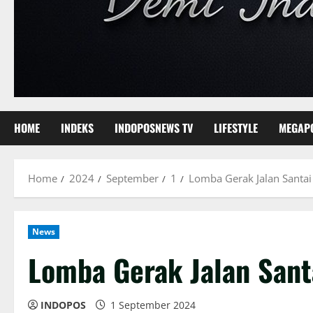
HOME
INDEKS
INDOPOSNEWS TV
LIFESTYLE
MEGAP
Home
2024
September
1
Lomba Gerak Jalan Santa
News
Lomba Gerak Jalan Sant
INDOPOS
1 September 2024