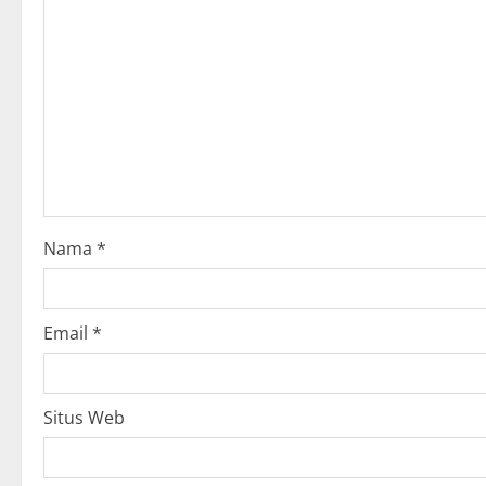
g
a
t
i
o
Nama
*
n
Email
*
Situs Web