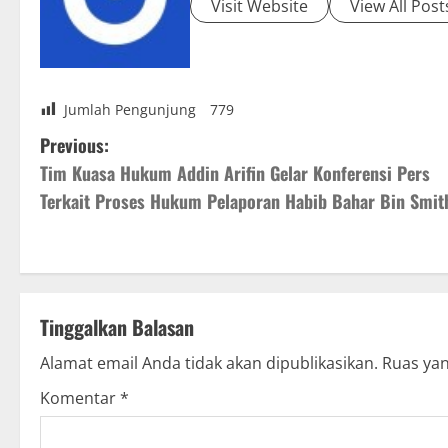
Visit Website
View All Post
Jumlah Pengunjung
779
P
Previous:
Tim Kuasa Hukum Addin Arifin Gelar Konferensi Pers
o
Terkait Proses Hukum Pelaporan Habib Bahar Bin Smit
s
t
n
Tinggalkan Balasan
a
Alamat email Anda tidak akan dipublikasikan.
Ruas yan
v
Komentar
*
i