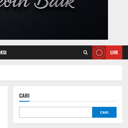
KSI
LIVE
CARI
CARI