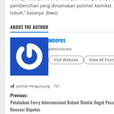
pembersihan yang dinamakan polimer komikel. A
tubuh,” katanya. (bwo)
ABOUT THE AUTHOR
INDOPOS
Administrator
Visit Website
View All Post
Jumlah Pengunjung
757
P
Previous:
Pelabuhan Ferry Internasional Batam Dinilai Ilegal Pasc
o
Konsesi Diputus