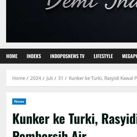
HOME
INDEKS
INDOPOSNEWS TV
LIFESTYLE
MEGAP
Home
2024
Juli
31
Kunker ke Turki, Rasyidi Kawal 
News
Kunker ke Turki, Rasyid
Pembersih Air