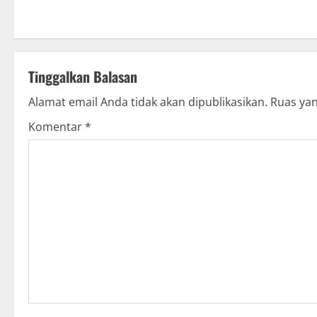
s
t
n
Tinggalkan Balasan
a
Alamat email Anda tidak akan dipublikasikan.
Ruas yan
v
Komentar
*
i
g
a
t
i
o