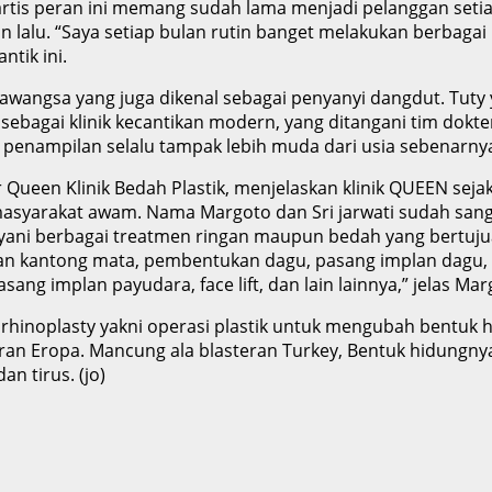
artis peran ini memang sudah lama menjadi pelanggan setia 
un lalu. “Saya setiap bulan rutin banget melakukan berbagai
ntik ini.
wangsa yang juga dikenal sebagai penyanyi dangdut. Tuty y
ebagai klinik kecantikan modern, yang ditangani tim dokter
a penampilan selalu tampak lebih muda dari usia sebenarny
r Queen Klinik Bedah Plastik, menjelaskan klinik QUEEN se
 masyarakat awam. Nama Margoto dan Sri jarwati sudah sang
elayani berbagai treatmen ringan maupun bedah yang bertu
kan kantong mata, pembentukan dagu, pasang implan dagu, 
sang implan payudara, face lift, dan lain lainnya,” jelas Mar
rhinoplasty yakni operasi plastik untuk mengubah bentuk h
an Eropa. Mancung ala blasteran Turkey, Bentuk hidungnya s
n tirus. (jo)