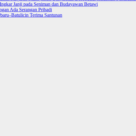
ngkar Janji pada Seniman dan Budayawan Betawi
ngan Ada Serangan Pribadi
rbaru–Batulicin Terima Santunan