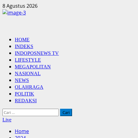
Skip
8 Agustus 2026
to
content
Primary
HOME
Menu
INDEKS
INDOPOSNEWS TV
LIFESTYLE
MEGAPOLITAN
NASIONAL
NEWS
OLAHRAGA
POLITIK
REDAKSI
Cari
untuk:
Live
Home