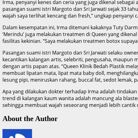
Irma, penyanyi kenes dan ceria yang juga dikenal sebagai 
pasangan suami istri Margoto dan Sri Jarwati sejak 33 tah
wajah saya terlihat kencang dan fresh,” ungkap penyanyi ca
Dalam kesempatan ini, Irma ditemani kakaknya Tuty Darma
‘Merindu’ juga melakukan treatmen di Queen yang dikenal s
fasilitas kekinian. “Saya melakukan treatmen botox supay
Pasangan suami istri Margoto dan Sri Jarwati selaku owne
kecantikan kalangan artis, selebriti, pengusaha, maupun
dengan artis papan atas. “Queen Klinik Bedah Plastik m
membuat lipatan mata, lipat mata baby doll, menghilang
lesung pipi, meniruskan rahang, buccal fat, sedot lemak, pa
Apa yang dilakukan dokter terhadap Irma adalah tindakan 
trend di kalangan kaum wanita adalah mancung ala blaster
sehingga membuat wajah seseorang menjadi lebih cantik da
About the Author