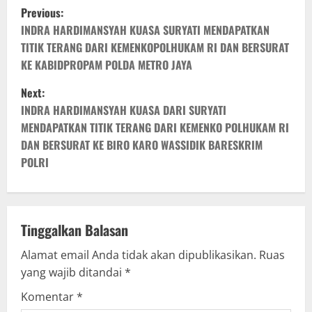
P
Previous:
o
INDRA HARDIMANSYAH KUASA SURYATI MENDAPATKAN
TITIK TERANG DARI KEMENKOPOLHUKAM RI DAN BERSURAT
s
KE KABIDPROPAM POLDA METRO JAYA
t
Next:
INDRA HARDIMANSYAH KUASA DARI SURYATI
n
MENDAPATKAN TITIK TERANG DARI KEMENKO POLHUKAM RI
DAN BERSURAT KE BIRO KARO WASSIDIK BARESKRIM
a
POLRI
v
i
Tinggalkan Balasan
g
Alamat email Anda tidak akan dipublikasikan.
Ruas
a
yang wajib ditandai
*
t
Komentar
*