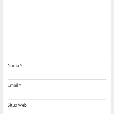
i
o
n
Nama
*
Email
*
Situs Web