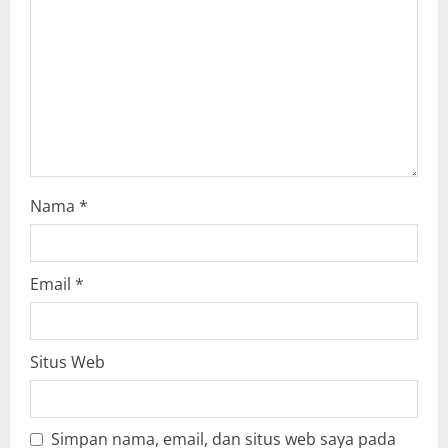
t
i
o
n
Nama
*
Email
*
Situs Web
Simpan nama, email, dan situs web saya pada