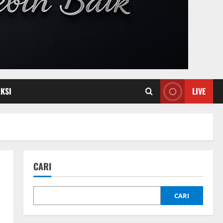
KSI
LIVE
CARI
CARI