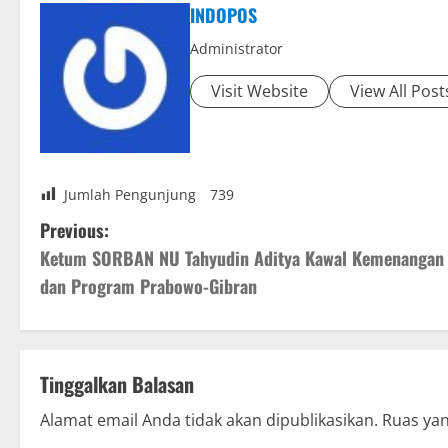
INDOPOS
Administrator
Visit Website
View All Post
Jumlah Pengunjung
739
P
Previous:
Ketum SORBAN NU Tahyudin Aditya Kawal Kemenangan
o
dan Program Prabowo-Gibran
s
t
Tinggalkan Balasan
n
Alamat email Anda tidak akan dipublikasikan.
Ruas yan
a