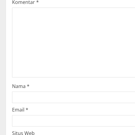
Komentar
*
v
i
g
a
t
i
o
Nama
*
n
Email
*
Situs Web