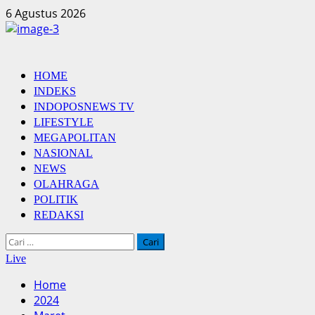
Skip
6 Agustus 2026
to
content
Primary
HOME
Menu
INDEKS
INDOPOSNEWS TV
LIFESTYLE
MEGAPOLITAN
NASIONAL
NEWS
OLAHRAGA
POLITIK
REDAKSI
Cari
untuk:
Live
Home
2024