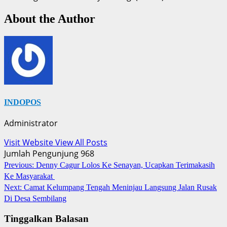
About the Author
INDOPOS
Administrator
Visit Website
View All Posts
Jumlah Pengunjung
968
Post
Previous:
Denny Cagur Lolos Ke Senayan, Ucapkan Terimakasih
Ke Masyarakat
navigation
Next:
Camat Kelumpang Tengah Meninjau Langsung Jalan Rusak
Di Desa Sembilang
Tinggalkan Balasan