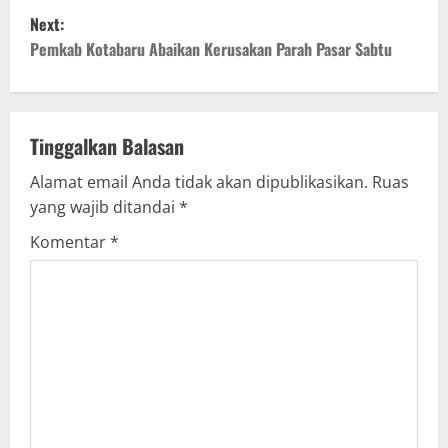
Next:
s
Pemkab Kotabaru Abaikan Kerusakan Parah Pasar Sabtu
t
n
Tinggalkan Balasan
a
Alamat email Anda tidak akan dipublikasikan.
Ruas
v
yang wajib ditandai
*
i
Komentar
*
g
a
t
i