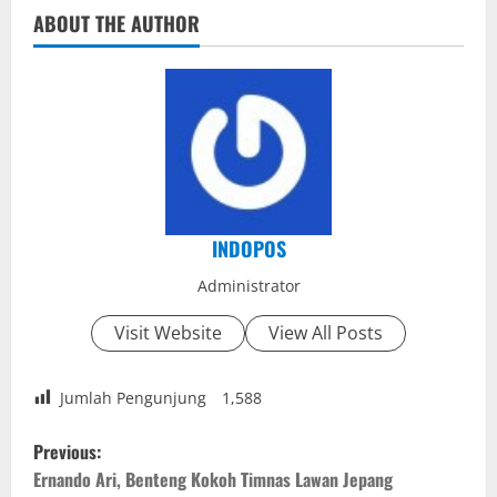
ABOUT THE AUTHOR
INDOPOS
Administrator
Visit Website
View All Posts
Jumlah Pengunjung
1,588
P
Previous:
o
Ernando Ari, Benteng Kokoh Timnas Lawan Jepang