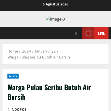
Skip
6 Agustus 2026
to
content
LIVE
Home
2024
Januari
22
Warga Pulau Seribu Butuh Air Bersih
News
Warga Pulau Seribu Butuh Air
Bersih
INDOPOS