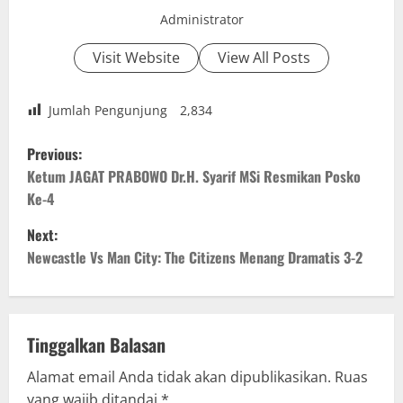
Administrator
Visit Website
View All Posts
Jumlah Pengunjung
2,834
P
Previous:
o
Ketum JAGAT PRABOWO Dr.H. Syarif MSi Resmikan Posko
Ke-4
s
Next:
t
Newcastle Vs Man City: The Citizens Menang Dramatis 3-2
n
a
Tinggalkan Balasan
v
Alamat email Anda tidak akan dipublikasikan.
Ruas
yang wajib ditandai
*