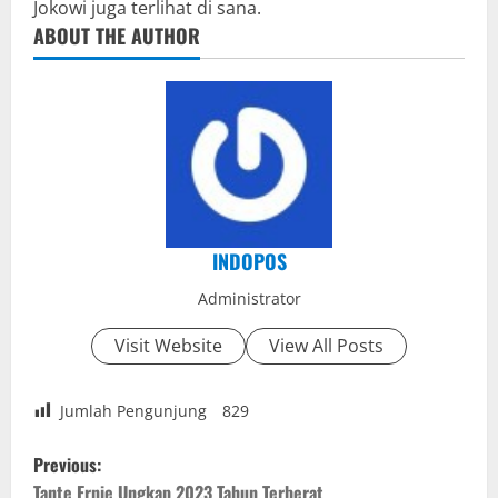
Jokowi juga terlihat di sana.
ABOUT THE AUTHOR
INDOPOS
Administrator
Visit Website
View All Posts
Jumlah Pengunjung
829
P
Previous:
Tante Ernie Ungkap 2023 Tahun Terberat