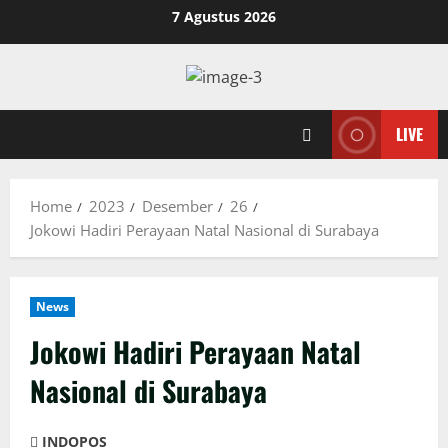
Skip
7 Agustus 2026
to
content
LIVE
Home
2023
Desember
26
Jokowi Hadiri Perayaan Natal Nasional di Surabaya
News
Jokowi Hadiri Perayaan Natal
Nasional di Surabaya
INDOPOS