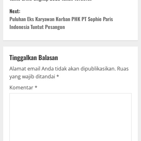
o
Next:
s
Puluhan Eks Karyawan Korban PHK PT Sophie Paris
t
Indonesia Tuntut Pesangon
n
a
Tinggalkan Balasan
v
Alamat email Anda tidak akan dipublikasikan.
Ruas
yang wajib ditandai
*
i
Komentar
*
g
a
t
i