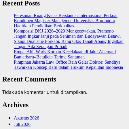
Recent Posts
Peresmian Ruang Kelas Berstandar Internasional Perkuat
Komitmen Magister Manajemen Universitas Borobudur
Hadirkan Pendidikan Berkualitas
Komposisi DKJ 2026–2029 Mengecewakan, Pramono
Jangan Ingkar Janji pada Seniman dan Budayawan Betawi
Sikapi Dualisme Forkabi, Bang Okis Tanah Abang Ingatkan
Jangan Ada Serangan Pribadi
Empat Ahli Waris Korban Kecelakaan di Jalur Alternatif
Banjarbaru–Batulicin Terima Santunan
Pimpinan Jakarta Law Office Raih Gelar Doktor: Sandhya
Tawarkan Konsep Baru dalam Hukum Kepailitan Indonesia
Recent Comments
Tidak ada komentar untuk ditampilkan.
Archives
Agustus 2026
Juli 2026