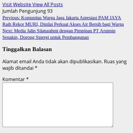
Visit Website
View All Posts
Jumlah Pengunjung
93
Post
Previous:
Komunitas Warga Jaga Jakarta Apresiasi PAM JAYA
Raih Rekor MURI, Dinilai Perkuat Akses Air Bersih bagi Warga
navigation
Next:
Media Jalin Silaturahmi dengan Pimpinan PT Arutmin
Senakin, Dorong Sinergi untuk Pembangunan
Tinggalkan Balasan
Alamat email Anda tidak akan dipublikasikan.
Ruas yang
wajib ditandai
*
Komentar
*