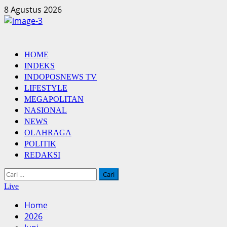
Skip
8 Agustus 2026
to
content
Primary
HOME
Menu
INDEKS
INDOPOSNEWS TV
LIFESTYLE
MEGAPOLITAN
NASIONAL
NEWS
OLAHRAGA
POLITIK
REDAKSI
Cari
untuk:
Live
Home
2026