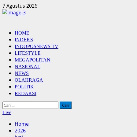
Skip
7 Agustus 2026
to
content
Primary
HOME
Menu
INDEKS
INDOPOSNEWS TV
LIFESTYLE
MEGAPOLITAN
NASIONAL
NEWS
OLAHRAGA
POLITIK
REDAKSI
Cari
untuk:
Live
Home
2026