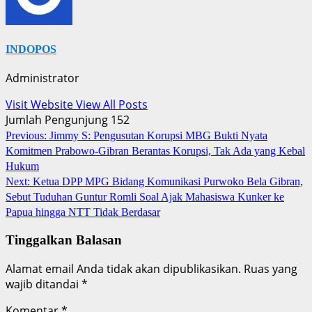
INDOPOS
Administrator
Visit Website
View All Posts
Jumlah Pengunjung
152
Post
Previous:
Jimmy S: Pengusutan Korupsi MBG Bukti Nyata
Komitmen Prabowo-Gibran Berantas Korupsi, Tak Ada yang Kebal
navigation
Hukum
Next:
‎Ketua DPP MPG Bidang Komunikasi Purwoko Bela Gibran,
Sebut Tuduhan Guntur Romli Soal Ajak Mahasiswa Kunker ke
Papua hingga NTT Tidak Berdasar
Tinggalkan Balasan
Alamat email Anda tidak akan dipublikasikan.
Ruas yang
wajib ditandai
*
Komentar
*