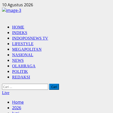
Skip
10 Agustus 2026
to
content
Primary
HOME
Menu
INDEKS
INDOPOSNEWS TV
LIFESTYLE
MEGAPOLITAN
NASIONAL
NEWS
OLAHRAGA
POLITIK
REDAKSI
Cari
untuk:
Live
Home
2026