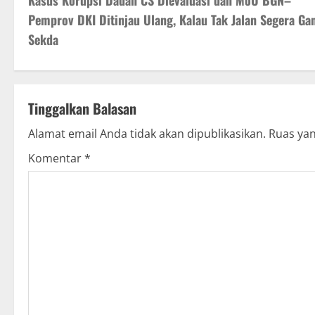
Kasus Korupsi Dadan CS Dievaluasi dan MoU BGN–
s
Pemprov DKI Ditinjau Ulang, Kalau Tak Jalan Segera Gan
Sekda ‎
t
n
a
Tinggalkan Balasan
v
Alamat email Anda tidak akan dipublikasikan.
Ruas yan
Komentar
*
i
g
a
t
i