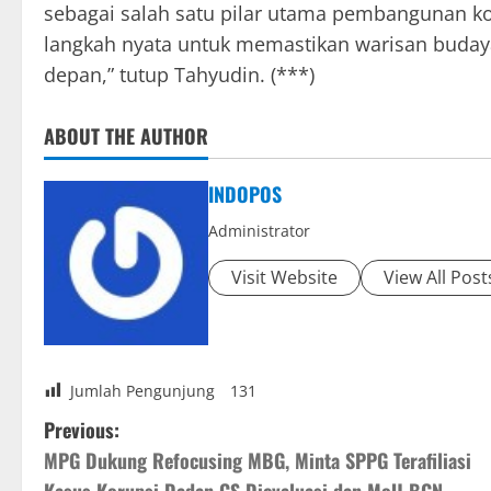
sebagai salah satu pilar utama pembangunan k
langkah nyata untuk memastikan warisan buday
depan,” tutup Tahyudin. (***)
ABOUT THE AUTHOR
INDOPOS
Administrator
Visit Website
View All Post
Jumlah Pengunjung
131
P
Previous:
‎MPG Dukung Refocusing MBG, Minta SPPG Terafiliasi
o