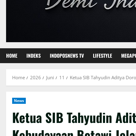
HOME
INDEKS
INDOPOSNEWS TV
LIFESTYLE
MEGAP
Home
2026
Juni
11
‎Ketua SIB Tahyudin Aditya Dor
News
‎Ketua SIB Tahyudin Ad
Kebudayaan Betawi Jela