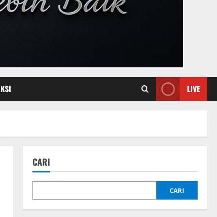
KSI
LIVE
CARI
CARI