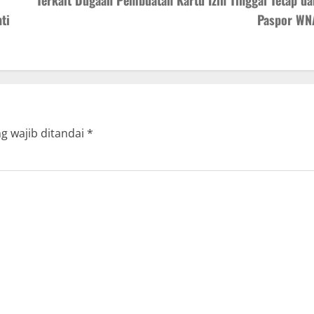
Terkait Dugaan Pembuatan Kartu Izin Tinggal Tetap da
ti
Paspor WN
g wajib ditandai
*