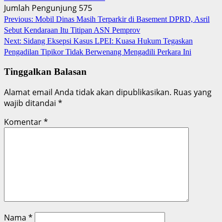
Jumlah Pengunjung
575
Post
Previous:
Mobil Dinas Masih Terparkir di Basement DPRD, Asril
Sebut Kendaraan Itu Titipan ASN Pemprov
navigation
Next:
Sidang Eksepsi Kasus LPEI: Kuasa Hukum Tegaskan
Pengadilan Tipikor Tidak Berwenang Mengadili Perkara Ini
Tinggalkan Balasan
Alamat email Anda tidak akan dipublikasikan.
Ruas yang
wajib ditandai
*
Komentar
*
Nama
*