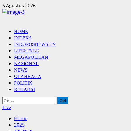
Skip
6 Agustus 2026
to
content
Primary
HOME
Menu
INDEKS
INDOPOSNEWS TV
LIFESTYLE
MEGAPOLITAN
NASIONAL
NEWS
OLAHRAGA
POLITIK
REDAKSI
Cari
untuk:
Live
Home
2025